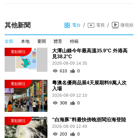
其他新聞
/
/
電台
電視
微視頻
全部
本地
要聞
體育
特稿
大潭山錄今年最高溫35.9°C 外港高
見38.2°C
2026-08-09 14:35
610
0
粵澳名優商品展4天展期料9萬人次
入場
2026-08-09 12:10
308
0
“白海豚”料最快傍晚浙閩沿海登陸
2026-08-09 12:49
203
0