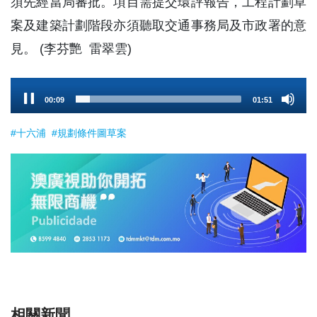
須先經當局審批。項目需提交環評報告，工程計劃草
案及建築計劃階段亦須聽取交通事務局及市政署的意
見。 (李芬艷 雷翠雲)
Audio
00:10
01:51
Player
#十六浦
#規劃條件圖草案
相關新聞