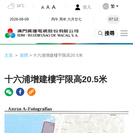
34˚C
繁
A
A
登入
A
2026-08-09
丙午 馬年 六月廿七
07:12
搜尋
主頁
新聞
> 十六浦增建樓宇限高20.5米
十六浦增建樓宇限高20.5米