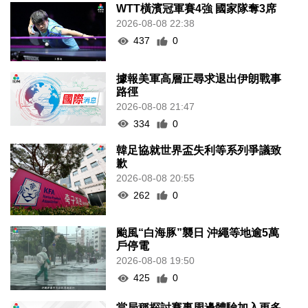
WTT橫濱冠軍賽4強 國家隊奪3席
2026-08-08 22:38
437
0
據報美軍高層正尋求退出伊朗戰事
路徑
2026-08-08 21:47
334
0
韓足協就世界盃失利等系列爭議致
歉
2026-08-08 20:55
262
0
颱風“白海豚”襲日 沖繩等地逾5萬
戶停電
2026-08-08 19:50
425
0
當局稱探討賽事周邊體驗加入更多