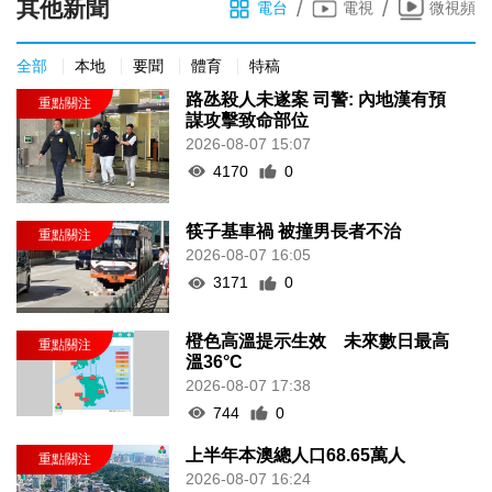
其他新聞
/
/
電台
電視
微視頻
全部
本地
要聞
體育
特稿
路氹殺人未遂案 司警: 內地漢有預
謀攻擊致命部位
2026-08-07 15:07
4170
0
筷子基車禍 被撞男長者不治
2026-08-07 16:05
3171
0
橙色高溫提示生效 未來數日最高
溫36°C
2026-08-07 17:38
744
0
上半年本澳總人口68.65萬人
2026-08-07 16:24