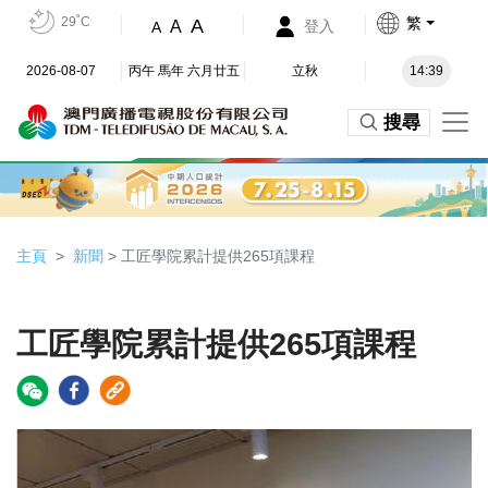
29˚C
繁
A
A
登入
A
2026-08-07
丙午 馬年 六月廿五
立秋
14:39
搜尋
主頁
新聞
> 工匠學院累計提供265項課程
工匠學院累計提供265項課程