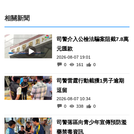
相關新聞
司警介入公檢法騙案阻截7.8萬
元匯款
2026-08-07 19:01
0
161
0
司警雷霆行動截獲1男子逾期
逗留
2026-08-07 10:34
0
338
0
司警落區向青少年宣傳預防濫
藥禁毒資訊