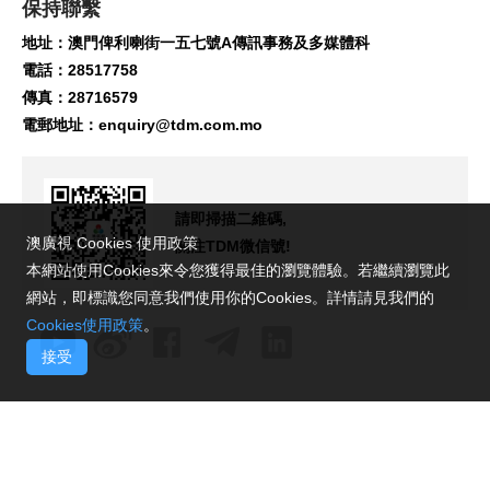
保持聯繫
地址：澳門俾利喇街一五七號A傳訊事務及多媒體科
電話：28517758
傳真：28716579
電郵地址：
enquiry@tdm.com.mo
請即掃描二維碼,
澳廣視 Cookies 使用政策
關注TDM微信號!
本網站使用Cookies來令您獲得最佳的瀏覽體驗。若繼續瀏覽此
網站，即標識您同意我們使用你的Cookies。詳情請見我們的
Cookies使用政策
。
接受