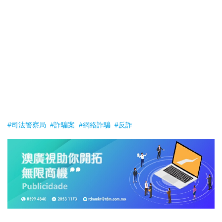
#司法警察局
#詐騙案
#網絡詐騙
#反詐