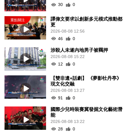
30
0
譚偉文要求以創新多元模式推動都
更
2026-08-08 12:56
46
0
涉殺人未遂內地男子被羈押
2026-08-08 15:22
12
0
【雙非遺+話劇】 《夢影牡丹亭》
現文化交融
2026-08-08 13:27
91
0
國際少兒時裝賽冀發掘文化藝術潛
能
2026-08-08 13:22
28
0