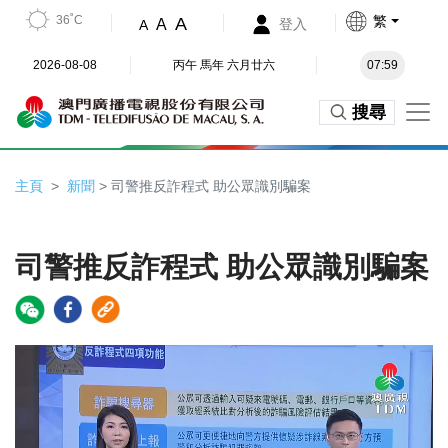
36˚C
繁
A
A
登入
A
2026-08-08
丙午 馬年 六月廿六
07:59
搜尋
主頁
新聞
> 司警推反詐程式 助公眾識別騙案
司警推反詐程式 助公眾識別騙案
Video
Player