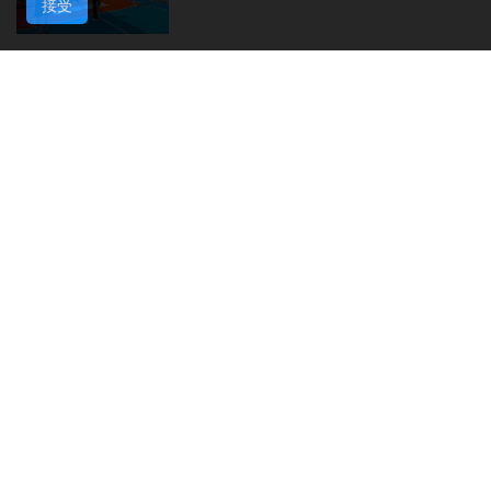
接受
美財長稱霍爾木茲海峽將逐步失去
戰略重要性
2026-08-08 16:38
153
0
氹仔有地盤工人暈倒需送院搶救
2026-08-08 16:35
437
0
氹仔碼頭辦陀螺賽豐富文旅體驗
2026-08-08 16:10
480
0
治安警雷霆行動截6車違例
2026-08-08 15:56
198
0