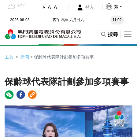
33˚C
繁
A
A
登入
A
2026-08-08
丙午 馬年 六月廿六
11:02
搜尋
主頁
新聞
> 保齡球代表隊計劃參加多項賽事
保齡球代表隊計劃參加多項賽事
Video
Player