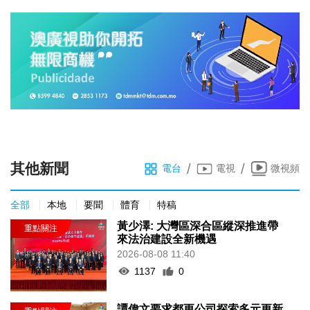
其他新聞
/
/
電台
電視
微視頻
全部
本地
要聞
體育
特稿
黃少澤: 大灣區深合區縱深推進帶
來法治建設全新機遇
2026-08-08 11:40
1137
0
譚偉文要求都更公司探索多元更新