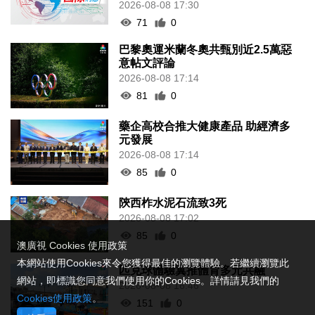
2026-08-08 17:30
71
0
巴黎奧運米蘭冬奧共甄別近2.5萬惡
意帖文評論
2026-08-08 17:14
81
0
藥企高校合推大健康產品 助經濟多
元發展
2026-08-08 17:14
85
0
陝西柞水泥石流致3死
2026-08-08 17:02
85
0
澳廣視 Cookies 使用政策
本網站使用Cookies來令您獲得最佳的瀏覽體驗。若繼續瀏覽此
匹克球體驗冀推體育多元共融
網站，即標識您同意我們使用你的Cookies。詳情請見我們的
2026-08-08 16:46
Cookies使用政策
。
151
0