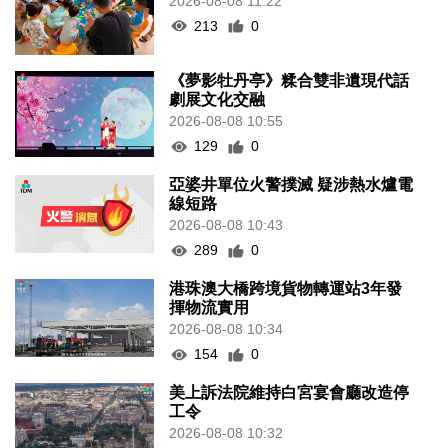
2026-08-08 11:22
213
0
《夢影牡丹亭》糅合雙非遺現代話
劇展文化交融
2026-08-08 10:55
129
0
亞婆井單位火警撲滅 疑涉熱水爐電
線短路
2026-08-08 10:43
289
0
港珠澳大橋跨境貨物轉運站3年發
揮物流實用
2026-08-08 10:34
154
0
美上訴法院維持白宮宴會廳改造停
工令
2026-08-08 10:32