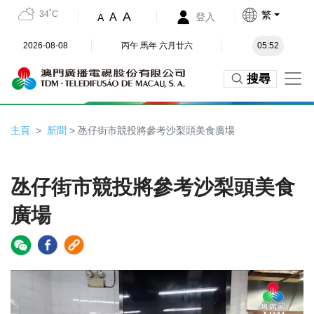
34˚C
繁
A
A
登入
A
2026-08-08
丙午 馬年 六月廿六
05:52
搜尋
主頁
新聞
> 氹仔街市競投將參考沙梨頭美食廣場
氹仔街市競投將參考沙梨頭美食
廣場
Video
Player