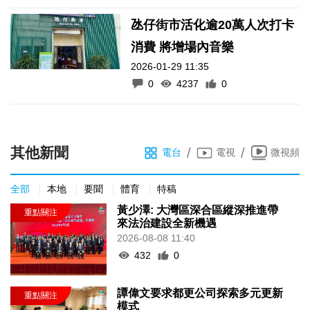
氹仔街市活化逾20萬人次打卡
消費 將增場內音樂
2026-01-29 11:35
0
4237
0
其他新聞
/
/
電台
電視
微視頻
全部
本地
要聞
體育
特稿
黃少澤: 大灣區深合區縱深推進帶
來法治建設全新機遇
2026-08-08 11:40
432
0
譚偉文要求都更公司探索多元更新
模式