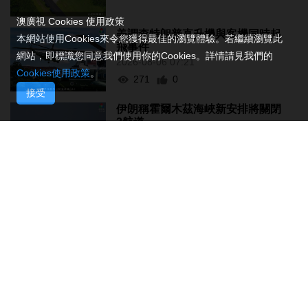
澳廣視 Cookies 使用政策
美調查特朗普直升機與客機同時起
本網站使用Cookies來令您獲得最佳的瀏覽體驗。若繼續瀏覽此
飛事件
網站，即標識您同意我們使用你的Cookies。詳情請見我們的
2026-08-06 07:21
Cookies使用政策
。
271
0
接受
伊朗稱霍爾木茲海峽新安排將關閉
2航道
2026-08-06 06:38
221
0
倫敦發生持刀傷人至少4傷 女嫌疑
人被捕
2026-08-05 23:46
566
0
2部門預撥3.3億元支持8省市搶險救
災
2026-08-05 23:44