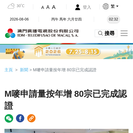
30˚C
繁
A
A
登入
A
2026-08-06
丙午 馬年 六月廿四
02:32
搜尋
主頁
新聞
> M嘜申請量按年增 80宗已完成認證
M嘜申請量按年增 80宗已完成認
證
Video