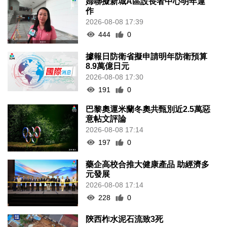
婦聯擬新城A區設長者中心明年運
作
2026-08-08 17:39
444
0
據報日防衛省擬申請明年防衛預算
8.9萬億日元
2026-08-08 17:30
191
0
巴黎奧運米蘭冬奧共甄別近2.5萬惡
意帖文評論
2026-08-08 17:14
197
0
藥企高校合推大健康產品 助經濟多
元發展
2026-08-08 17:14
228
0
陝西柞水泥石流致3死