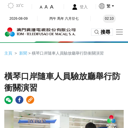
33˚C
繁
A
A
登入
A
2026-08-09
丙午 馬年 六月廿七
02:10
搜尋
主頁
新聞
> 橫琴口岸隨車人員驗放廳舉行防衝關演習
橫琴口岸隨車人員驗放廳舉行防
衝關演習
Video
Player