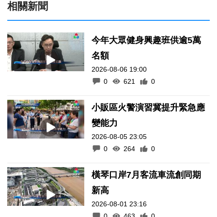
相關新聞
今年大眾健身興趣班供逾5萬
名額
2026-08-06 19:00
0
621
0
小販區火警演習冀提升緊急應
變能力
2026-08-05 23:05
0
264
0
橫琴口岸7月客流車流創同期
新高
2026-08-01 23:16
0
463
0