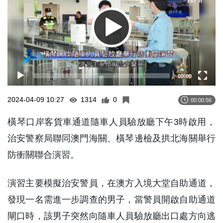
00:00
2024-04-09 10:27
1314
0
00:00:56
橫琴口岸客貨車通道隨車人員驗放廳下午3時啟用，
治安警察局聯同澳門海關、橫琴邊檢及拱北海關舉行
防衝關聯合演習。
演習主要模擬治安警員，在澳方入境大堂自助通道，
發現一名需進一步調查的男子，當警員開啟自助通道
閘口時，該男子突然向隨車人員驗放廳出口處方向逃