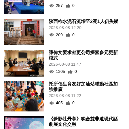
257
0
陝西柞水泥石流增至2死1人仍失蹤
2026-08-08 12:20
209
0
譚偉文要求都更公司探索多元更新
模式
2026-08-08 11:47
1305
0
托所倡生育友好加油站聯動社區加
強推廣
2026-08-08 11:22
405
0
《夢影牡丹亭》糅合雙非遺現代話
劇展文化交融