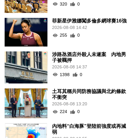
320
0
菲新星伊雅娜闖多倫多網球賽16強
2026-08-08 14:42
255
0
涉路氹酒店外殺人未遂案 內地男
子被羈押
2026-08-08 14:37
1398
0
土耳其稱共同防務協議與北約條款
不衝突
2026-08-08 13:20
224
0
內地料“白海豚”登陸前強度或再減
弱