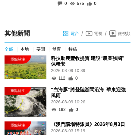
0
575
0
其他新聞
/
/
電台
電視
微視頻
全部
本地
要聞
體育
特稿
科技助農豐收提質 建設“農業強國”
保糧安
2026-08-09 10:39
112
0
“白海豚”將登陸浙閩沿海 華東迎強
風雨
2026-08-09 10:26
182
0
《澳門講場特派員》2026年8月3日
2026-08-03 15:19