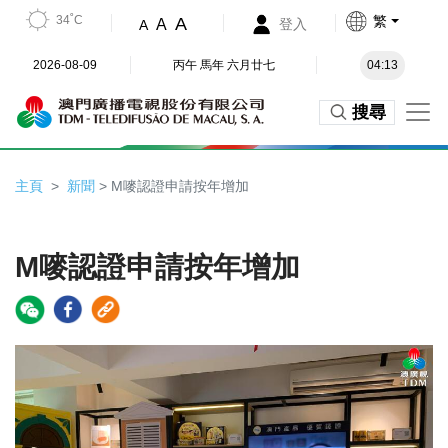
34˚C
繁
A
A
登入
A
2026-08-09
丙午 馬年 六月廿七
04:13
搜尋
主頁
新聞
> M嘜認證申請按年增加
M嘜認證申請按年增加