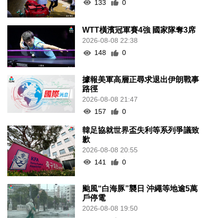
133
0
WTT橫濱冠軍賽4強 國家隊奪3席
2026-08-08 22:38
148
0
據報美軍高層正尋求退出伊朗戰事
路徑
2026-08-08 21:47
157
0
韓足協就世界盃失利等系列爭議致
歉
2026-08-08 20:55
141
0
颱風“白海豚”襲日 沖繩等地逾5萬
戶停電
2026-08-08 19:50