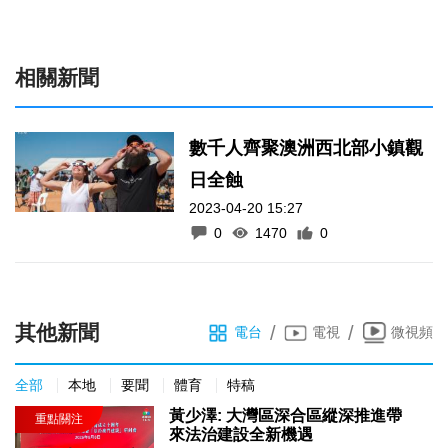
相關新聞
數千人齊聚澳洲西北部小鎮觀
日全蝕
2023-04-20 15:27
0
1470
0
其他新聞
/
/
電台
電視
微視頻
全部
本地
要聞
體育
特稿
黃少澤: 大灣區深合區縱深推進帶
來法治建設全新機遇