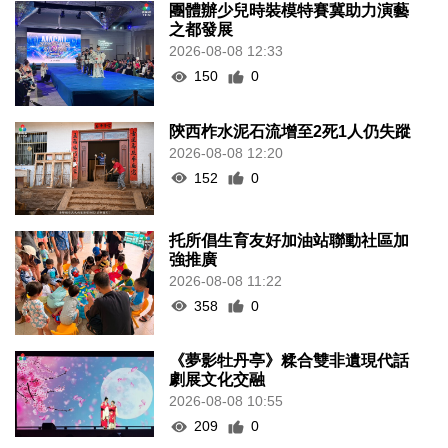
團體辦少兒時裝模特賽冀助力演藝
之都發展
2026-08-08 12:33
150
0
陝西柞水泥石流增至2死1人仍失蹤
2026-08-08 12:20
152
0
托所倡生育友好加油站聯動社區加
強推廣
2026-08-08 11:22
358
0
《夢影牡丹亭》糅合雙非遺現代話
劇展文化交融
2026-08-08 10:55
209
0