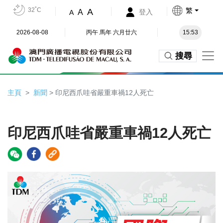
32˚C
繁
A
A
登入
A
2026-08-08
丙午 馬年 六月廿六
15:53
搜尋
主頁
新聞
> 印尼西爪哇省嚴重車禍12人死亡
印尼西爪哇省嚴重車禍12人死亡