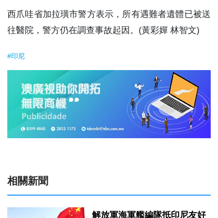
西爪哇省加拉璜市警方表示，所有遇難者遺體已被送
往醫院，警方仍在調查事故起因。(黃彩嬋 林智文)
#印尼
相關新聞
解放軍海軍艦編隊抵印尼友好