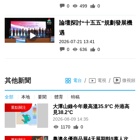
0
499
0
論壇探討“十五五”規劃發展機
遇
2026-07-21 13:41
0
636
0
其他新聞
/
/
電台
電視
微視頻
全部
本地
要聞
體育
特稿
大潭山錄今年最高溫35.9°C 外港高
見38.2°C
2026-08-09 14:35
1170
0
粵澳名優商品展4天展期料9萬人次