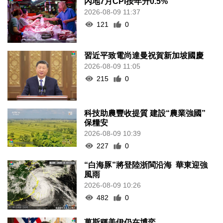
內地7月CPI按年升0.5%
2026-08-09 11:37
121
0
習近平致電尚達曼祝賀新加坡國慶
2026-08-09 11:05
215
0
科技助農豐收提質 建設“農業強國”
保糧安
2026-08-09 10:39
227
0
“白海豚”將登陸浙閩沿海 華東迎強
風雨
2026-08-09 10:26
482
0
萬斯稱美伊仍在博奕