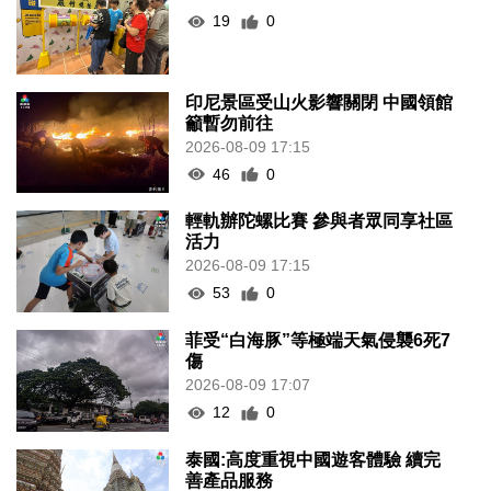
19
0
印尼景區受山火影響關閉 中國領館
籲暫勿前往
2026-08-09 17:15
46
0
輕軌辦陀螺比賽 參與者眾同享社區
活力
2026-08-09 17:15
53
0
菲受“白海豚”等極端天氣侵襲6死7
傷
2026-08-09 17:07
12
0
泰國:高度重視中國遊客體驗 續完
善產品服務