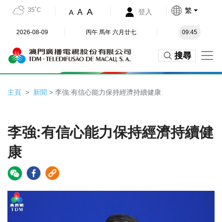
35˚C
繁
A
A
登入
A
2026-08-09
丙午 馬年 六月廿七
09:45
搜尋
主頁
新聞
> 李強:有信心能力保持經濟持續健康
李強:有信心能力保持經濟持續健
康