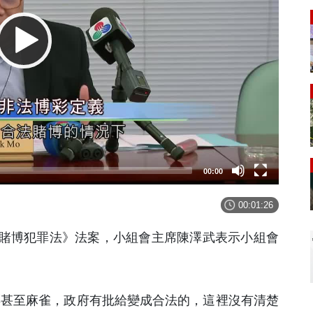
00:00
00:01:26
賭博犯罪法》法案，小組會主席陳澤武表示小組會
票甚至麻雀，政府有批給變成合法的，這裡沒有清楚