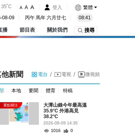
35˚C
A
登入
繁體
A
A
-08-09
丙午 馬年 六月廿七
08:41
直播
節目表
關於我們
搜尋
其他新聞
/
/
電台
電視
微視頻
部
本地
要聞
體育
特稿
大潭山錄今年最高溫
35.9°C 外港高見
38.2°C
2026-08-09 14:35
1016
0