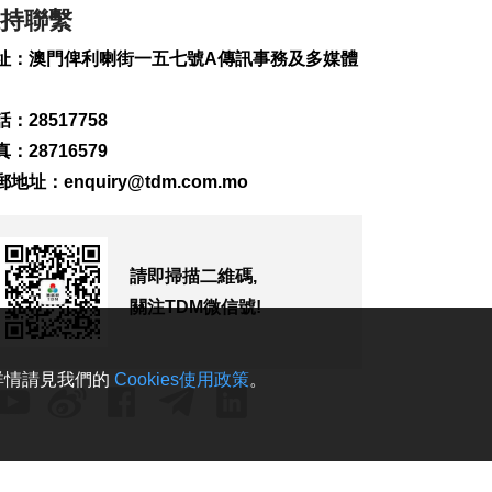
沿海 華東迎強風雨
持聯繫
2026-08-09 10:26
475
0
址：澳門俾利喇街一五七號A傳訊事務及多媒體
萬斯稱美伊仍在博奕
：28517758
2026-08-09 10:18
：28716579
191
0
郵地址：
enquiry@tdm.com.mo
美軍司令訪以色列商
多戰線局勢
2026-08-09 08:37
請即掃描二維碼,
217
0
關注TDM微信號!
尼日爾兩巴相撞22死
包括17士兵
2026-08-09 08:32
。詳情請見我們的
Cookies使用政策
。
150
0
美猶他州滅火直升機
墜毀2死
2026-08-09 07:29