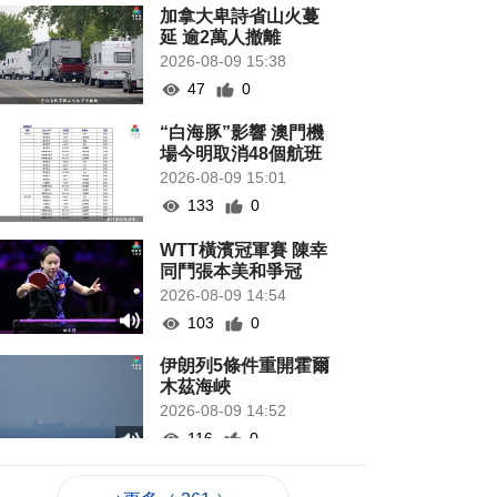
加拿大卑詩省山火蔓
延 逾2萬人撤離
2026-08-09 15:38
47
0
“白海豚”影響 澳門機
場今明取消48個航班
2026-08-09 15:01
133
0
WTT橫濱冠軍賽 陳幸
同鬥張本美和爭冠
2026-08-09 14:54
103
0
伊朗列5條件重開霍爾
木茲海峽
2026-08-09 14:52
116
0
工會冀制定酷熱天氣