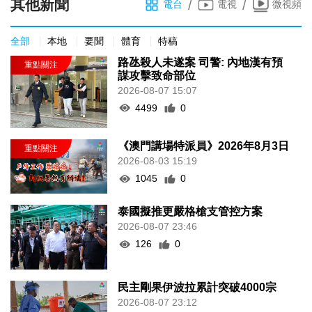
其他新聞
/
/
電台
電視
微視頻
全部
本地
要聞
體育
特稿
路氹殺人未遂案 司警: 內地漢有預
謀攻擊致命部位
2026-08-07 15:07
4499
0
《澳門講場特派員》2026年8月3日
2026-08-03 15:19
1045
0
泰國擬推更嚴格槍支管控方案
2026-08-07 23:46
126
0
民主剛果伊波拉累計突破4000宗
2026-08-07 23:12