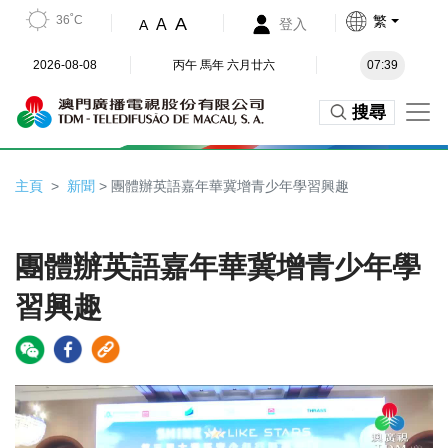
36˚C
繁
A
A
登入
A
2026-08-08
丙午 馬年 六月廿六
07:39
搜尋
主頁
新聞
> 團體辦英語嘉年華冀增青少年學習興趣
團體辦英語嘉年華冀增青少年學
習興趣
Video
Player