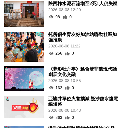
陝西柞水泥石流增至2死1人仍失蹤
2026-08-08 12:20
98
0
托所倡生育友好加油站聯動社區加
強推廣
2026-08-08 11:22
256
0
《夢影牡丹亭》糅合雙非遺現代話
劇展文化交融
2026-08-08 10:55
162
0
亞婆井單位火警撲滅 疑涉熱水爐電
線短路
2026-08-08 10:43
363
0