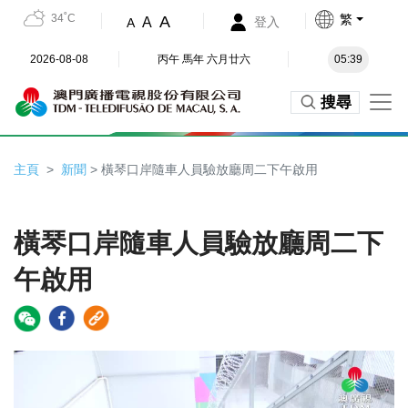
34˚C
繁
A
A
登入
A
2026-08-08
丙午 馬年 六月廿六
05:39
搜尋
主頁
新聞
> 橫琴口岸隨車人員驗放廳周二下午啟用
橫琴口岸隨車人員驗放廳周二下
午啟用
Video
Player