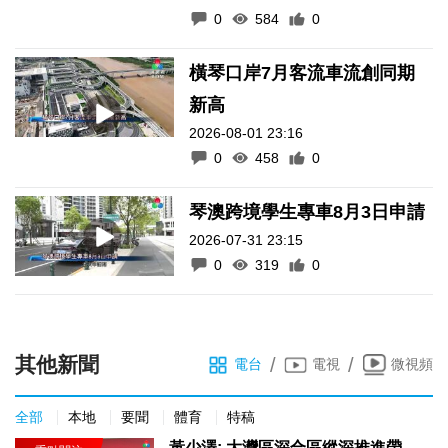
0
584
0
橫琴口岸7月客流車流創同期
新高
2026-08-01 23:16
0
458
0
琴澳跨境學生專車8月3日申請
2026-07-31 23:15
0
319
0
其他新聞
/
/
電台
電視
微視頻
全部
本地
要聞
體育
特稿
黃少澤: 大灣區深合區縱深推進帶