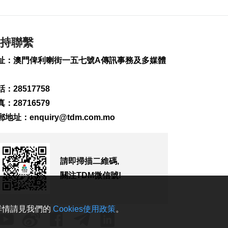
2026-08-07 19:16
167
0
氹仔旅大城大2巴士站
持聯繫
明恢復運作
2026-08-07 19:07
址：澳門俾利喇街一五七號A傳訊事務及多媒體
203
0
：28517758
松山隧道口附近爆水
管傍晚基本完成止漏
：28716579
2026-08-07 18:45
郵地址：
enquiry@tdm.com.mo
252
0
橙色高溫提示生效 避
暑中心延長夜間開放
請即掃描二維碼,
2026-08-07 18:20
關注TDM微信號!
139
0
體育局構建運動員全
週期支援體系
。詳情請見我們的
Cookies使用政策
。
2026-08-07 18:12