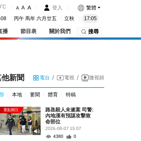
9˚C
A
登入
繁體
A
A
-08
丙午 馬年 六月廿五
立秋
17:05
直播
節目表
關於我們
搜尋
其他新聞
/
/
電台
電視
微視頻
部
本地
要聞
體育
特稿
路氹殺人未遂案 司警:
內地漢有預謀攻擊致
命部位
2026-08-07 15:07
4380
0