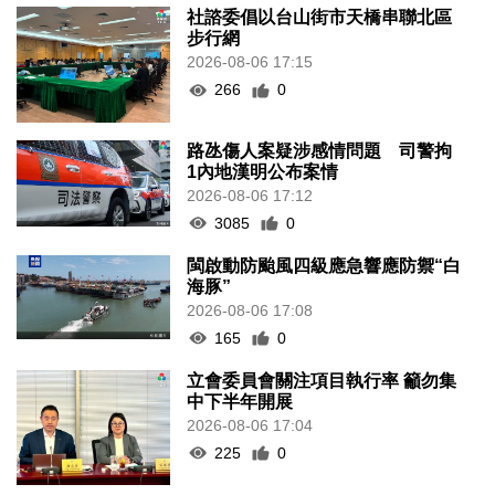
社諮委倡以台山街市天橋串聯北區
步行網
2026-08-06 17:15
266
0
路氹傷人案疑涉感情問題 司警拘
1內地漢明公布案情
2026-08-06 17:12
3085
0
閩啟動防颱風四級應急響應防禦“白
海豚”
2026-08-06 17:08
165
0
立會委員會關注項目執行率 籲勿集
中下半年開展
2026-08-06 17:04
225
0