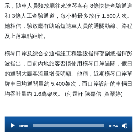
示，隨車人員驗放廳往來澳琴各有 8條快捷查驗通道
和 3條人工查驗通道，每小時最多放行 1,500人次。
她相信，驗放廳有助縮短隨車人員的通關動線、路程
及上落車點距離。
橫琴口岸及綜合交通樞紐工程建設指揮部副總指揮彭
波指出，目前內地旅客習慣使用橫琴口岸過關，假日
的通關大廳客流量增長明顯。他稱，近期橫琴口岸單
牌車日均通關量約 5,400架次，而口岸設計的車輛日
均吞吐量約 1.6萬架次。 (何霆軒 陳嘉信 黃翠婷)
Audio
00:00
01:54
Player