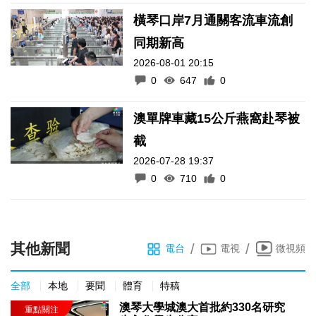
橫琴口岸7月通關客流車流創
同期新高
2026-08-01 20:15
0
647
0
澳單牌車藏15公斤燕窩赴琴被
截
2026-07-28 19:37
0
710
0
其他新聞
/
/
電台
電視
微視頻
全部
本地
要聞
體育
特稿
澳琴大學城澳大首批約330名研究