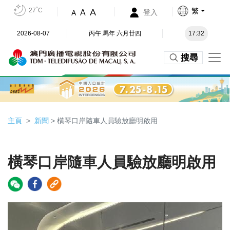
27˚C
繁
A
A
登入
A
2026-08-07
丙午 馬年 六月廿四
17:32
搜尋
主頁
新聞
> 橫琴口岸隨車人員驗放廳明啟用
橫琴口岸隨車人員驗放廳明啟用