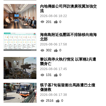
內地傳媒公司拜訪澳廣視冀加強交
流
2026-08-06 18:22
201
0
海南島附近低壓區不排除移向南海
北部
2026-08-06 17:58
302
0
黎以商停火執行情況 以軍稱2兵遭
襲身亡
2026-08-06 17:45
131
0
筷子基7旬翁疑衝出馬路遭巴士撞
傷搶救
2026-08-06 17:38
2516
0