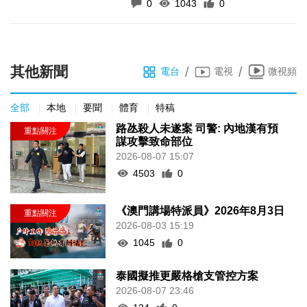
0
1043
0
其他新聞
/
/
電台
電視
微視頻
全部
本地
要聞
體育
特稿
路氹殺人未遂案 司警: 內地漢有預
謀攻擊致命部位
2026-08-07 15:07
4503
0
《澳門講場特派員》2026年8月3日
2026-08-03 15:19
1045
0
泰國擬推更嚴格槍支管控方案
2026-08-07 23:46