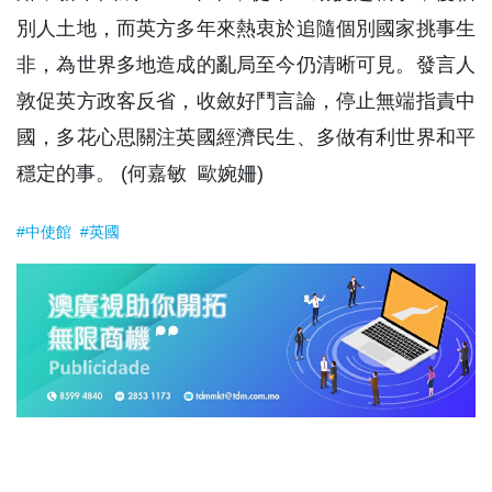
別人土地，而英方多年來熱衷於追隨個別國家挑事生
非，為世界多地造成的亂局至今仍清晰可見。發言人
敦促英方政客反省，收斂好鬥言論，停止無端指責中
國，多花心思關注英國經濟民生、多做有利世界和平
穩定的事。 (何嘉敏 歐婉姍)
#中使館
#英國