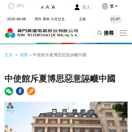
28˚C
繁
A
A
登入
A
2026-08-08
丙午 馬年 六月廿五
立秋
21:47
搜尋
主頁
新聞
> 中使館斥夏博思惡意誣衊中國
中使館斥夏博思惡意誣衊中國