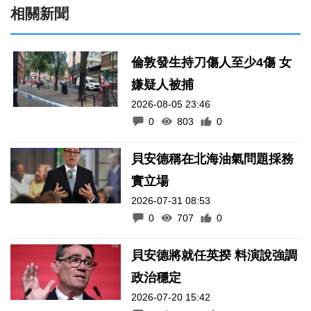
相關新聞
倫敦發生持刀傷人至少4傷 女
嫌疑人被捕
2026-08-05 23:46
0
803
0
貝安德稱在北海油氣問題採務
實立場
2026-07-31 08:53
0
707
0
貝安德將就任英揆 料演說強調
政治穩定
2026-07-20 15:42