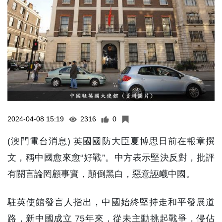
2024-04-08 15:19
2316
0
(澳門電台消息) 英國國防大臣夏博思日前在報章撰
文，稱中國愈來愈“好戰”。中方表示堅決反對，批評
有關言論罔顧事實，顛倒黑白，惡意誣衊中國。
駐英使館發言人指出，中國始終堅持走和平發展道
路，新中國成立 75年來，從未主動挑起戰爭，侵佔