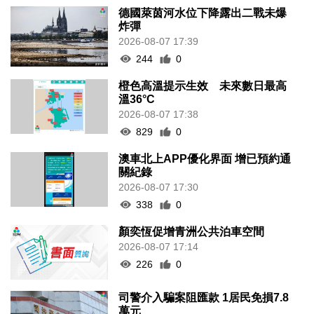
德國萊茵河水位下降露出二戰未爆
炸彈
2026-08-07 17:39
244
0
橙色高溫提示生效 未來數日最高
溫36°C
2026-08-07 17:38
829
0
澳車北上APP優化界面 增已預約通
關紀錄
2026-08-07 17:30
338
0
顏奕恆促增青洲公共泊車空間
2026-08-07 17:14
226
0
司警介入騙案阻匯款 1居民免損7.8
萬元