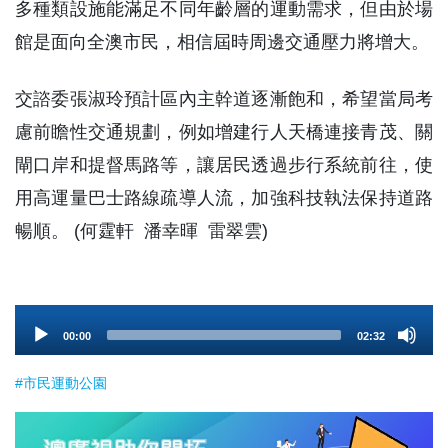
多種類設施能滿足不同年齡層的運動需求，但由於場
館是面向全澳市民，相信屆時周邊交通壓力將增大。
交諮委張淑玲預計區內主幹道逐漸飽和，希望當局考
慮前瞻性交通規劃，例如增建行人天橋連接青茂、關
閘口岸和提督馬路等，讓居民透過步行系統前往，使
用高運量巴士路線疏導人流，加強科技執法保持道路
暢順。 (何霆軒 潘幸暉 雷翠雲)
Audio
00:00
02:32
Player
#市民運動公園