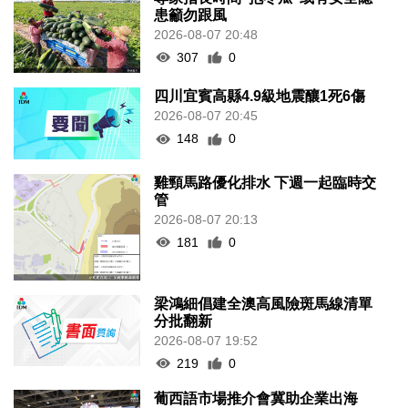
患籲勿跟風
2026-08-07 20:48
307
0
四川宜賓高縣4.9級地震釀1死6傷
2026-08-07 20:45
148
0
雞頸馬路優化排水 下週一起臨時交
管
2026-08-07 20:13
181
0
梁鴻細倡建全澳高風險斑馬線清單
分批翻新
2026-08-07 19:52
219
0
葡西語市場推介會冀助企業出海