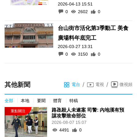
2026-04-13 15:51
0
2602
0
台山街市活化第3季動工 美食
廣場料年底完工
2026-03-27 13:31
0
3150
0
其他新聞
/
/
電台
電視
微視頻
全部
本地
要聞
體育
特稿
路氹殺人未遂案 司警: 內地漢有預
謀攻擊致命部位
2026-08-07 15:07
4491
0