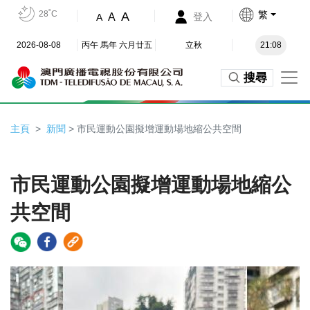
28˚C
繁
A
A
登入
A
2026-08-08
丙午 馬年 六月廿五
立秋
21:08
搜尋
主頁
新聞
> 市民運動公園擬增運動場地縮公共空間
市民運動公園擬增運動場地縮公
共空間