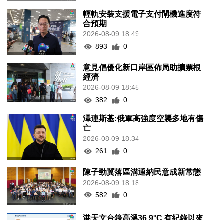
輕軌安裝支援電子支付閘機進度符
合預期
2026-08-09 18:49
893
0
意見倡優化新口岸區佈局助擴票根
經濟
2026-08-09 18:45
382
0
澤連斯基:俄軍高強度空襲多地有傷
亡
2026-08-09 18:34
261
0
陳子勁冀落區溝通納民意成新常態
2026-08-09 18:18
582
0
港天文台錄高溫36.9°C 有紀錄以來