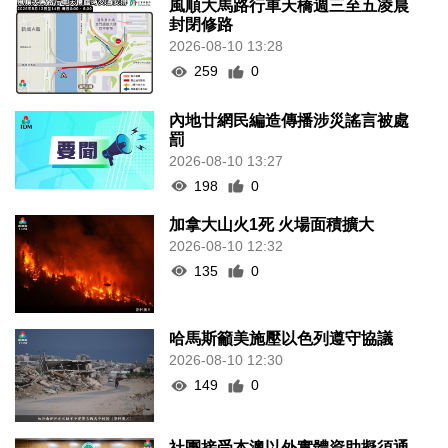
風順大馬路行車天橋週三至五凌晨
封閉修路
2026-08-10 13:28
259
0
內地廿網民編造傳播涉災謠言被處
罰
2026-08-10 13:27
198
0
加拿大山火1死 火場面積擴大
2026-08-10 12:32
135
0
哈馬斯籲美施壓以色列遵守協議
2026-08-10 12:30
149
0
社團接受本澳以外實體資助擬須通