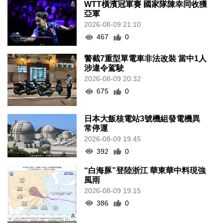
WTT橫濱冠軍賽 國家隊陳幸同收獲
亞軍
2026-08-09 21:10
467
0
警截7重型單電車非法改裝 當中1人
涉違令駕駛
2026-08-09 20:32
675
0
日本大飯核電站3號機組發電機異
常停運
2026-08-09 19:45
392
0
“白海豚”登陸浙江 華東華中料現強
風雨
2026-08-09 19:15
386
0