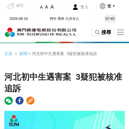
34˚C
繁
A
A
登入
A
2026-08-10
丙午 馬年 六月廿八
07:45
搜尋
主頁
新聞
> 河北初中生遇害案 3疑犯被核准追訴
河北初中生遇害案 3疑犯被核准
追訴