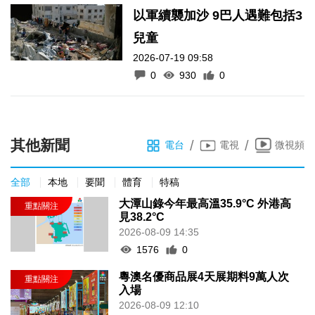
以軍續襲加沙 9巴人遇難包括3
兒童
2026-07-19 09:58
0
930
0
其他新聞
/
/
電台
電視
微視頻
全部
本地
要聞
體育
特稿
大潭山錄今年最高溫35.9°C 外港高
見38.2°C
2026-08-09 14:35
1576
0
粵澳名優商品展4天展期料9萬人次
入場
2026-08-09 12:10