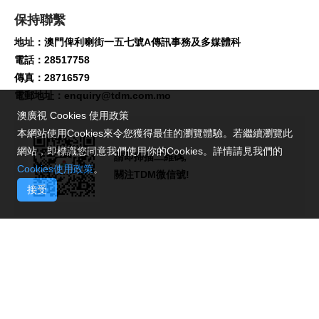
保持聯繫
地址：澳門俾利喇街一五七號A傳訊事務及多媒體科
電話：28517758
傳真：28716579
電郵地址：
enquiry@tdm.com.mo
澳廣視 Cookies 使用政策
本網站使用Cookies來令您獲得最佳的瀏覽體驗。若繼續瀏覽此
網站，即標識您同意我們使用你的Cookies。詳情請見我們的
請即掃描二維碼,
Cookies使用政策
。
關注TDM微信號!
接受