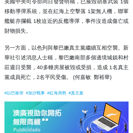
美國中央司令部同日發聲明稱，已摧毀胡塞武裝 1個
移動導彈系統，並在紅海上空擊落 1架無人機，聯軍
艦艇亦攔截 1枚迫近的反艦導彈，事件沒造成傷亡或
財物損失。
另一方面，以色列與黎巴嫩真主黨繼續互相空襲。新
華社引述消息人士稱，黎巴嫩南部多個邊境城鎮和村
莊週日受襲，40多幢房屋被毀或受損，造成 1名真主
黨成員死亡，2名平民受傷。 (何嘉敏 鄭裕華)
#以巴衝突
#加沙戰事
#紅海局勢
#真主黨