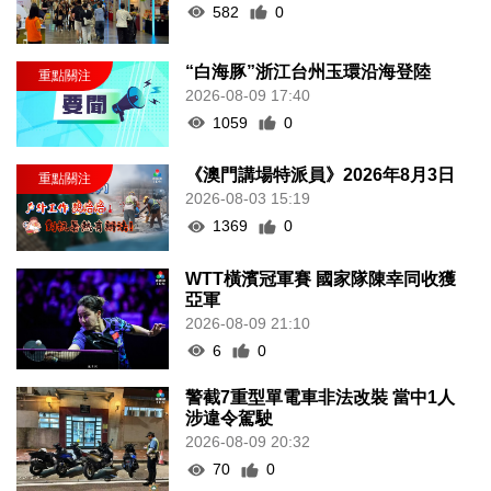
582
0
“白海豚”浙江台州玉環沿海登陸
2026-08-09 17:40
1059
0
《澳門講場特派員》2026年8月3日
2026-08-03 15:19
1369
0
WTT橫濱冠軍賽 國家隊陳幸同收獲
亞軍
2026-08-09 21:10
6
0
警截7重型單電車非法改裝 當中1人
涉違令駕駛
2026-08-09 20:32
70
0