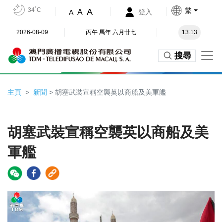
34˚C
繁
A
A
登入
A
2026-08-09
丙午 馬年 六月廿七
13:13
搜尋
主頁
新聞
> 胡塞武裝宣稱空襲英以商船及美軍艦
胡塞武裝宣稱空襲英以商船及美
軍艦