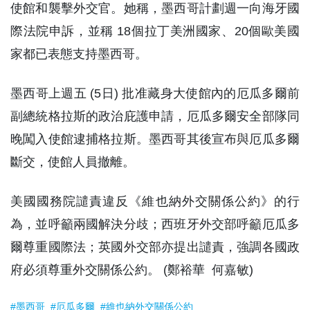
使館和襲擊外交官。她稱，墨西哥計劃週一向海牙國
際法院申訴，並稱 18個拉丁美洲國家、20個歐美國
家都已表態支持墨西哥。
墨西哥上週五 (5日) 批准藏身大使館內的厄瓜多爾前
副總統格拉斯的政治庇護申請，厄瓜多爾安全部隊同
晚闖入使館逮捕格拉斯。墨西哥其後宣布與厄瓜多爾
斷交，使館人員撤離。
美國國務院譴責違反《維也納外交關係公約》的行
為，並呼籲兩國解決分歧；西班牙外交部呼籲厄瓜多
爾尊重國際法；英國外交部亦提出譴責，強調各國政
府必須尊重外交關係公約。 (鄭裕華 何嘉敏)
#墨西哥
#厄瓜多爾
#維也納外交關係公約