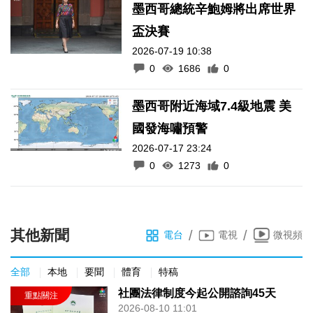
墨西哥總統辛鮑姆將出席世界
盃決賽
2026-07-19 10:38
0
1686
0
墨西哥附近海域7.4級地震 美
國發海嘯預警
2026-07-17 23:24
0
1273
0
其他新聞
/
/
電台
電視
微視頻
全部
本地
要聞
體育
特稿
社團法律制度今起公開諮詢45天
2026-08-10 11:01