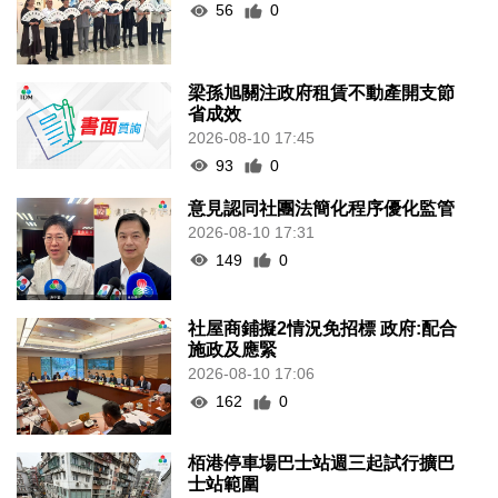
56
0
梁孫旭關注政府租賃不動產開支節
省成效
2026-08-10 17:45
93
0
意見認同社團法簡化程序優化監管
2026-08-10 17:31
149
0
社屋商鋪擬2情況免招標 政府:配合
施政及應緊
2026-08-10 17:06
162
0
栢港停車場巴士站週三起試行擴巴
士站範圍