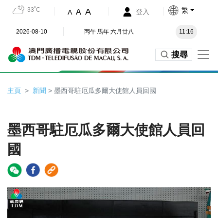
33˚C
繁
A
A
登入
A
2026-08-10
丙午 馬年 六月廿八
11:16
搜尋
主頁
新聞
> 墨西哥駐厄瓜多爾大使館人員回國
墨西哥駐厄瓜多爾大使館人員回
國