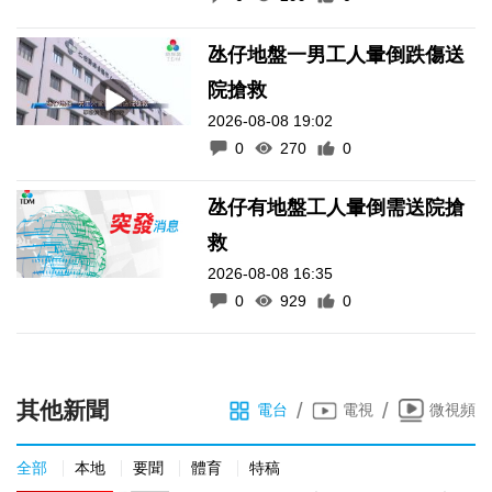
氹仔地盤一男工人暈倒跌傷送
院搶救
2026-08-08 19:02
0
270
0
氹仔有地盤工人暈倒需送院搶
救
2026-08-08 16:35
0
929
0
其他新聞
/
/
電台
電視
微視頻
全部
本地
要聞
體育
特稿