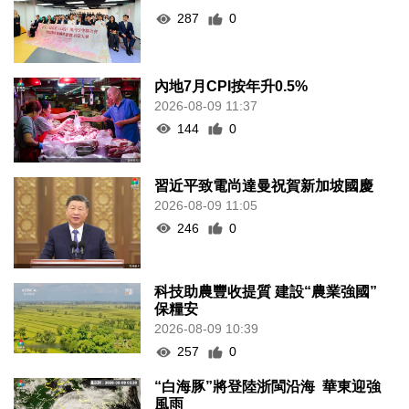
287
0
內地7月CPI按年升0.5%
2026-08-09 11:37
144
0
習近平致電尚達曼祝賀新加坡國慶
2026-08-09 11:05
246
0
科技助農豐收提質 建設“農業強國”
保糧安
2026-08-09 10:39
257
0
“白海豚”將登陸浙閩沿海 華東迎強
風雨