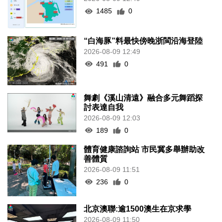
1485
0
“白海豚”料最快傍晚浙閩沿海登陸
2026-08-09 12:49
491
0
舞劇《溪山清遠》融合多元舞蹈探
討表達自我
2026-08-09 12:03
189
0
體育健康諮詢站 市民冀多舉辦助改
善體質
2026-08-09 11:51
236
0
北京澳聯:逾1500澳生在京求學
2026-08-09 11:50