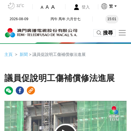
32˚C
繁
A
A
登入
A
2026-08-09
丙午 馬年 六月廿七
15:01
搜尋
主頁
新聞
> 議員促說明工傷補償修法進展
議員促說明工傷補償修法進展
Video
Player