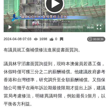
00:00
2024-04-08 07:03
1698
0
00:00:36
有議員就工傷補償修法進展提書面質詢。
議員林宇滔書面質詢提到，現時本澳僱員若遇工傷，
休假時僅可獲三分之二的薪酬補償。他建議政府參考
香港和台灣標準，研究調升至全額薪酬補償。又指保
險公司幾乎在兩年訴訟期最後限期才提出上訴，建議
當局考慮修法，明確異議時限，例如最長1個月，以
平衡各方利益。