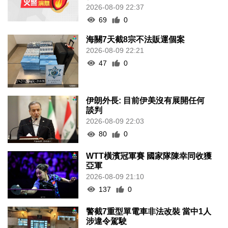
2026-08-09 22:37
69
0
海關7天截8宗不法販運個案
2026-08-09 22:21
47
0
伊朗外長: 目前伊美沒有展開任何
談判
2026-08-09 22:03
80
0
WTT橫濱冠軍賽 國家隊陳幸同收獲
亞軍
2026-08-09 21:10
137
0
警截7重型單電車非法改裝 當中1人
涉違令駕駛