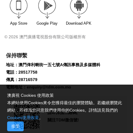
App Store
Google Play
Download APK
© 2026 澳門廣播電視股份有限公司版權所有
保持聯繫
地址：澳門俾利喇街一五七號A傳訊事務及多媒體科
電話：28517758
傳真：28716579
電郵地址：
enquiry@tdm.com.mo
澳廣視 Cookies 使用政策
本網站使用Cookies來令您獲得最佳的瀏覽體驗。若繼續瀏覽此
網站，即標識您同意我們使用你的Cookies。詳情請見我們的
請即掃描二維碼,
Cookies使用政策
。
關注TDM微信號!
接受