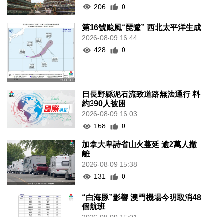
206
0
第16號颱風“琵鷺” 西北太平洋生成
2026-08-09 16:44
428
0
日長野縣泥石流致道路無法通行 料
約390人被困
2026-08-09 16:03
168
0
加拿大卑詩省山火蔓延 逾2萬人撤
離
2026-08-09 15:38
131
0
“白海豚”影響 澳門機場今明取消48
個航班