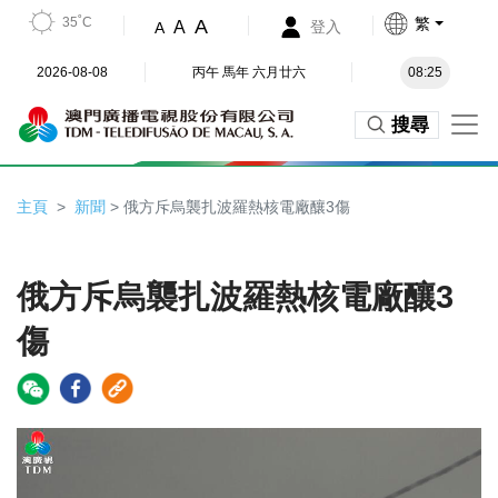
35˚C
繁
A
A
登入
A
2026-08-08
丙午 馬年 六月廿六
08:25
搜尋
主頁
新聞
> 俄方斥烏襲扎波羅熱核電廠釀3傷
俄方斥烏襲扎波羅熱核電廠釀3
傷