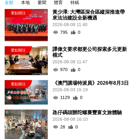
全部
本地
要聞
體育
特稿
黃少澤: 大灣區深合區縱深推進帶
來法治建設全新機遇
2026-08-08 11:40
795
0
譚偉文要求都更公司探索多元更新
模式
2026-08-08 11:47
970
0
《澳門講場特派員》2026年8月3日
2026-08-03 15:19
1129
0
氹仔碼頭辦陀螺賽豐富文旅體驗
2026-08-08 16:10
28
0