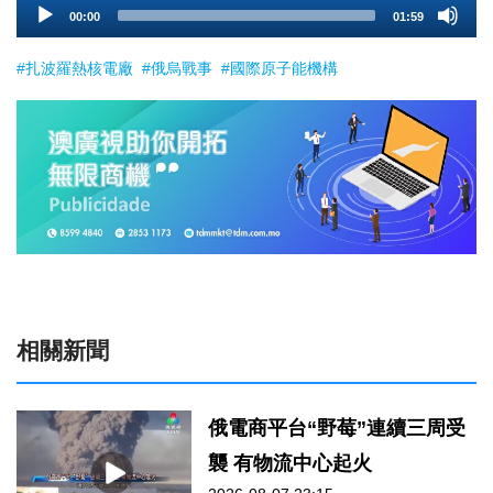
00:00
01:59
Player
#扎波羅熱核電廠
#俄烏戰事
#國際原子能機構
相關新聞
俄電商平台“野莓”連續三周受
襲 有物流中心起火