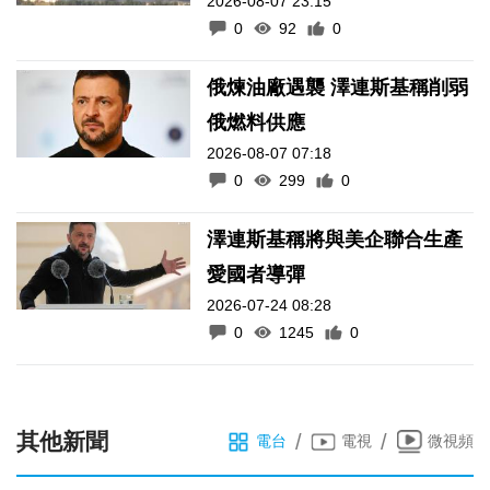
2026-08-07 23:15
0
92
0
俄煉油廠遇襲 澤連斯基稱削弱
俄燃料供應
2026-08-07 07:18
0
299
0
澤連斯基稱將與美企聯合生產
愛國者導彈
2026-07-24 08:28
0
1245
0
其他新聞
/
/
電台
電視
微視頻