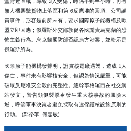
堂附近區域，導致 3人受傷，時隔不到半小時，再有
無人機襲擊貨物上落區和第 6反應堆的圓頂。公司譴
責事件，形容是前所未有，要求國際原子能機構及歐
盟立即回應；俄羅斯外交部敦促各國譴責烏克蘭的恐
怖主義行為。烏克蘭國防部否認烏方涉案，並暗示是
俄羅斯所為。
國際原子能機構發聲明，證實核電廠遇襲，造成 1人
傷亡，事件未有影響核安全，但認為情況嚴重，可能
破壞反應堆安全殼的完整性。總幹事格羅西在社交網
站發文，警告類似襲擊令發生重大核事故的風險大
增，呼籲軍事決策者避免採取有違保護核設施原則的
行動。 (鄭裕華 何嘉敏)
Audio