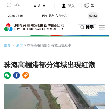
33˚C
繁
A
A
登入
A
2026-08-08
丙午 馬年 六月廿六
02:53
搜尋
主頁
新聞
> 珠海高欄港部分海域出現紅潮
珠海高欄港部分海域出現紅潮