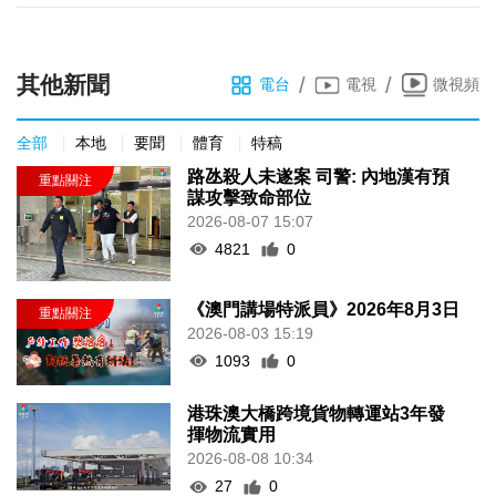
其他新聞
/
/
電台
電視
微視頻
全部
本地
要聞
體育
特稿
路氹殺人未遂案 司警: 內地漢有預
謀攻擊致命部位
2026-08-07 15:07
4821
0
《澳門講場特派員》2026年8月3日
2026-08-03 15:19
1093
0
港珠澳大橋跨境貨物轉運站3年發
揮物流實用
2026-08-08 10:34
27
0