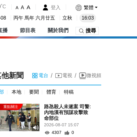
9˚C
A
登入
繁體
A
A
-08
丙午 馬年 六月廿五
立秋
16:03
直播
節目表
關於我們
搜尋
其他新聞
/
/
電台
電視
微視頻
部
本地
要聞
體育
特稿
路氹殺人未遂案 司警:
內地漢有預謀攻擊致
命部位
2026-08-07 15:07
4307
0