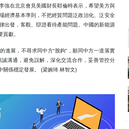
理李強在北京會見美國財長耶倫時表示，希望美方與
場經濟基本準則，不把經貿問題泛政治化、泛安全
律出發，客觀、辯證看待產能問題。中國的新能源
要貢獻。
的進展，不尋求同中方“脫鉤”，願同中方一道落實
坦誠溝通，避免誤解，深化交流合作，妥善管控分
關係穩定發展。 (梁婉琦 林智文)