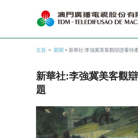
主頁
新聞
> 新華社:李強冀美客觀辯證看待
新華社:李強冀美客觀
題