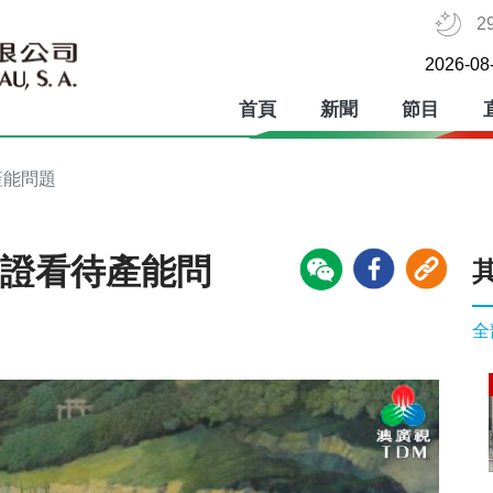
2
2026-08
首頁
新聞
節目
產能問題
辯證看待產能問
全