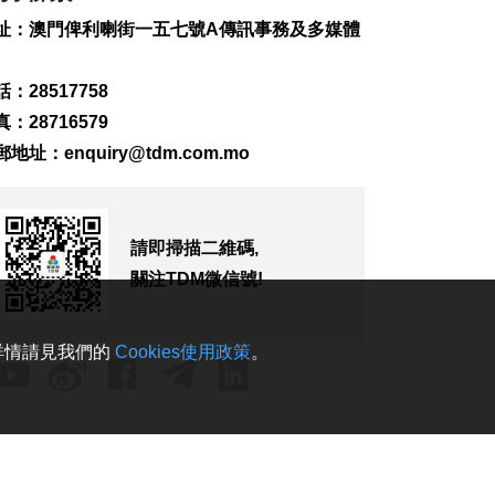
2026-08-07 19:16
址：澳門俾利喇街一五七號A傳訊事務及多媒體
157
0
氹仔旅大城大2巴士站
：28517758
明恢復運作
：28716579
2026-08-07 19:07
183
0
郵地址：
enquiry@tdm.com.mo
松山隧道口附近爆水
管傍晚基本完成止漏
2026-08-07 18:45
請即掃描二維碼,
239
0
關注TDM微信號!
橙色高溫提示生效 避
暑中心延長夜間開放
。詳情請見我們的
Cookies使用政策
。
2026-08-07 18:20
130
0
體育局構建運動員全
週期支援體系
2026-08-07 18:12