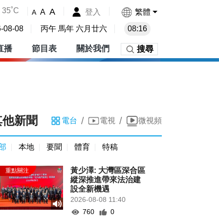
35˚C
A
登入
繁體
A
A
-08-08
丙午 馬年 六月廿六
08:16
直播
節目表
關於我們
搜尋
其他新聞
/
/
電台
電視
微視頻
部
本地
要聞
體育
特稿
黃少澤: 大灣區深合區
縱深推進帶來法治建
設全新機遇
2026-08-08 11:40
760
0