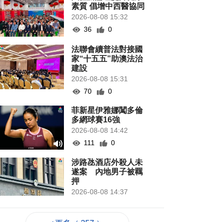
素質 倡增中西醫協同
2026-08-08 15:32
36
0
法聯會續普法對接國
家“十五五”助澳法治
建設
2026-08-08 15:31
70
0
菲新星伊雅娜闖多倫
多網球賽16強
2026-08-08 14:42
111
0
涉路氹酒店外殺人未
遂案 內地男子被羈
押
2026-08-08 14:37
992
0