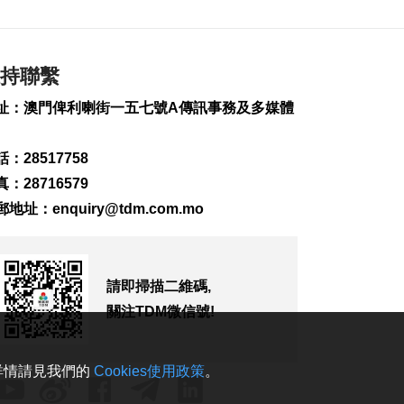
疑涉熱水爐電線短路
2026-08-08 10:43
375
0
持聯繫
港珠澳大橋跨境貨物
轉運站3年發揮物流實
址：澳門俾利喇街一五七號A傳訊事務及多媒體
用
2026-08-08 10:34
181
0
：28517758
：28716579
美上訴法院維持白宮
郵地址：
enquiry@tdm.com.mo
宴會廳改造停工令
2026-08-08 10:32
157
0
請即掃描二維碼,
澤連斯基訪塞爾維亞
冀建設性合作
關注TDM微信號!
2026-08-08 10:23
179
0
。詳情請見我們的
Cookies使用政策
。
“白海豚”料最快明晚
登陸浙閩沿海