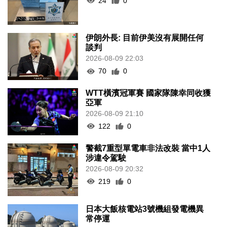
24
0
伊朗外長: 目前伊美沒有展開任何
談判
2026-08-09 22:03
70
0
WTT橫濱冠軍賽 國家隊陳幸同收獲
亞軍
2026-08-09 21:10
122
0
警截7重型單電車非法改裝 當中1人
涉違令駕駛
2026-08-09 20:32
219
0
日本大飯核電站3號機組發電機異
常停運