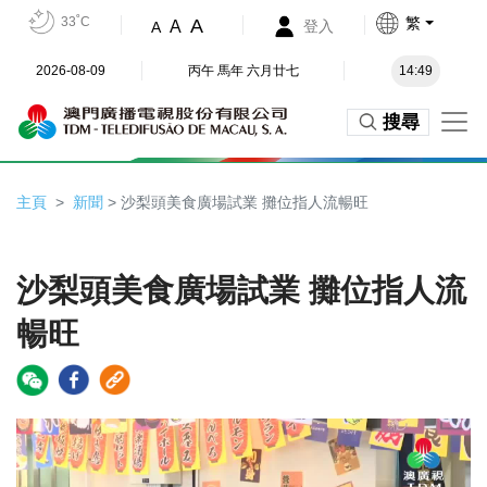
33˚C
繁
A
A
登入
A
2026-08-09
丙午 馬年 六月廿七
14:49
搜尋
主頁
新聞
> 沙梨頭美食廣場試業 攤位指人流暢旺
沙梨頭美食廣場試業 攤位指人流
暢旺
Video
Player