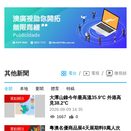
其他新聞
/
/
電台
電視
微視頻
全部
本地
要聞
體育
特稿
大潭山錄今年最高溫35.9°C 外港高
見38.2°C
2026-08-09 14:35
1667
0
粵澳名優商品展4天展期料9萬人次