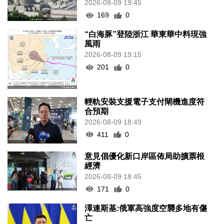
2026-08-09 19:45
169
0
“白海豚”登陸浙江 華東華中料現強
風雨
2026-08-09 19:15
201
0
輕軌安裝支援電子支付閘機進度符
合預期
2026-08-09 18:49
411
0
意見倡優化新口岸區佈局助擴票根
經濟
2026-08-09 18:45
171
0
澤連斯基:俄軍高強度空襲多地有傷
亡