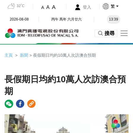
32˚C
繁
A
A
登入
A
2026-08-08
丙午 馬年 六月廿六
13:39
搜尋
主頁
新聞
> 長假期日均約10萬人次訪澳合預期
長假期日均約10萬人次訪澳合預
期
Video
Player