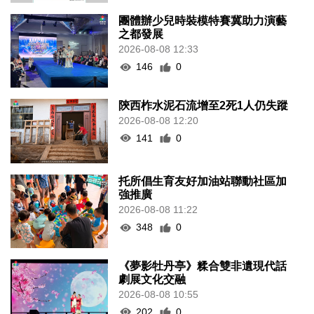
團體辦少兒時裝模特賽冀助力演藝
之都發展
2026-08-08 12:33
146
0
陝西柞水泥石流增至2死1人仍失蹤
2026-08-08 12:20
141
0
托所倡生育友好加油站聯動社區加
強推廣
2026-08-08 11:22
348
0
《夢影牡丹亭》糅合雙非遺現代話
劇展文化交融
2026-08-08 10:55
202
0