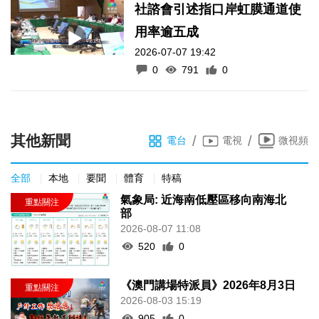
社諮會引述指口岸虹膜通道使
用率逾五成
2026-07-07 19:42
0
791
0
其他新聞
/
/
電台
電視
微視頻
全部
本地
要聞
體育
特稿
氣象局: 近海南低壓區移向南海北
部
2026-08-07 11:08
520
0
《澳門講場特派員》2026年8月3日
2026-08-03 15:19
905
0