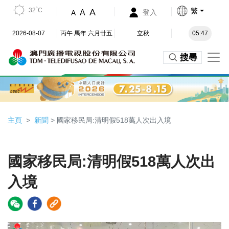
32˚C
繁
A
A
登入
A
2026-08-07
丙午 馬年 六月廿五
立秋
05:47
搜尋
主頁
新聞
> 國家移民局:清明假518萬人次出入境
國家移民局:清明假518萬人次出
入境