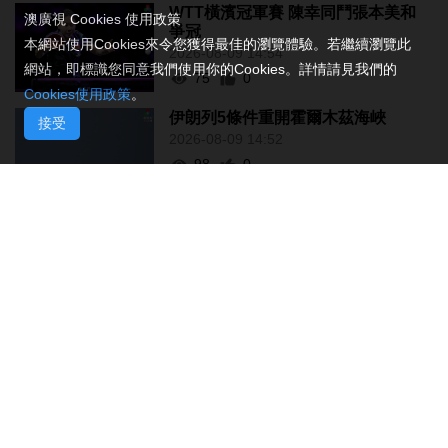
WTT橫濱冠軍賽 陳幸同鬥張本美和
澳廣視 Cookies 使用政策
爭冠
本網站使用Cookies來令您獲得最佳的瀏覽體驗。若繼續瀏覽此
2026-08-09 14:54
網站，即標識您同意我們使用你的Cookies。詳情請見我們的
75
0
Cookies使用政策
。
伊朗列5條件重開霍爾木茲海峽
接受
2026-08-09 14:52
98
0
工會冀制定酷熱天氣更具體工作指
引方便操作
2026-08-09 13:44
175
0
本澳天氣今非常酷熱 至中午外港高
見37.3°C
2026-08-09 12:49
1314
0