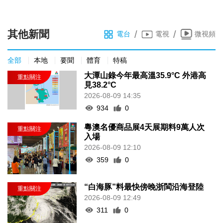
其他新聞
/
/
電台
電視
微視頻
全部
本地
要聞
體育
特稿
大潭山錄今年最高溫35.9°C 外港高
見38.2°C
2026-08-09 14:35
934
0
粵澳名優商品展4天展期料9萬人次
入場
2026-08-09 12:10
359
0
“白海豚”料最快傍晚浙閩沿海登陸
2026-08-09 12:49
311
0