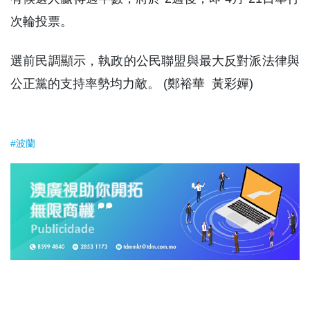
次輪投票。
選前民調顯示，執政的公民聯盟與最大反對派法律與
公正黨的支持率勢均力敵。 (鄭裕華 黃彩嬋)
#波蘭