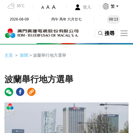
35˚C
繁
A
A
登入
A
2026-08-09
丙午 馬年 六月廿七
08:13
搜尋
主頁
新聞
> 波蘭舉行地方選舉
波蘭舉行地方選舉