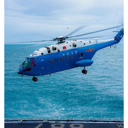
2024-04-07 08:55
2865
0
(澳門電台消息) 解放軍南部戰區宣布，今日 (7日) 在
南海海域組織聯合海空戰巡，一切攪局南海、製造熱
點的軍事活動盡在掌握。