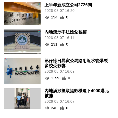
氹仔徐日昇寅公馬路附近水管爆裂
多校受影響
2026-08-07 16:09
1159
0
內地漢涉擅取提款機遺下4000港元
被捕
2026-08-07 16:07
340
0
+更多（ 333 ）
天氣消息
《供應商資料庫》新申請/更
新
使用條款
招標