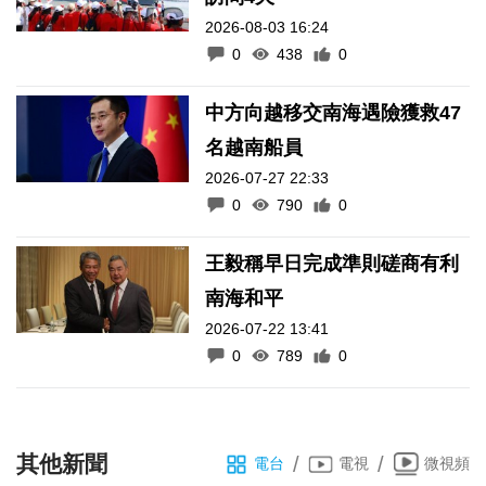
王毅稱早日完成準則磋商有利
南海和平
2026-07-22 13:41
0
789
0
其他新聞
/
/
電台
電視
微視頻
全部
本地
要聞
體育
特稿
路氹殺人未遂案 司警: 內地漢有預
謀攻擊致命部位
2026-08-07 15:07
4453
0
《澳門講場特派員》2026年8月3日