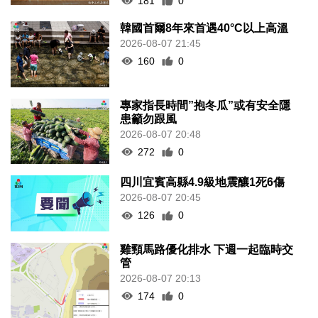
272
0
四川宜賓高縣4.9級地震釀1死6傷
2026-08-07 20:45
126
0
雞頸馬路優化排水 下週一起臨時交
管
2026-08-07 20:13
174
0
梁鴻細倡建全澳高風險斑馬線清單
分批翻新
2026-08-07 19:52
206
0
葡西語市場推介會冀助企業出海
2026-08-07 19:44
130
0