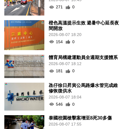
體育局構建運動員全週期支援體系
2026-08-07 18:12
181
0
氹仔徐日昇寅公馬路爆水管完成維
修恢復供水
2026-08-07 18:04
546
0
泰國校園槍擊案增至8死30多傷
2026-08-07 17:55
224
0
河南公安公布“三支一扶”筆試存在
作弊犯罪
2026-08-07 17:48
170
0
德國萊茵河水位下降露出二戰未爆
炸彈