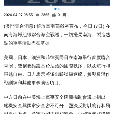
美國、日本、澳洲和菲律賓同日在南海舉行首度聯合
軍演，聲稱要維護基於法治的國際秩序，以及航行和
飛越自由。日方表示將派出曙號驅逐艦，參與反潛作
戰訓練和其他軍事演習項目。
中方日前在中美海上軍事安全磋商機制會議上指出，
艦機安全與國家安全密不可分，堅決反對以航行和飛
越自由為名，危害中國主權和安全，中國軍隊將繼續
依法依規回應一切危險挑釁行動。 (何嘉敏 鄭裕華)
#南海
#解放軍