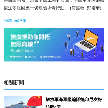
相關新聞
解放軍海軍艦編隊抵印尼友好
訪問4天
2026-08-03 16:24
0
438
0
中方向越移交南海遇險獲救47
名越南船員
2026-07-27 22:33
0
790
0