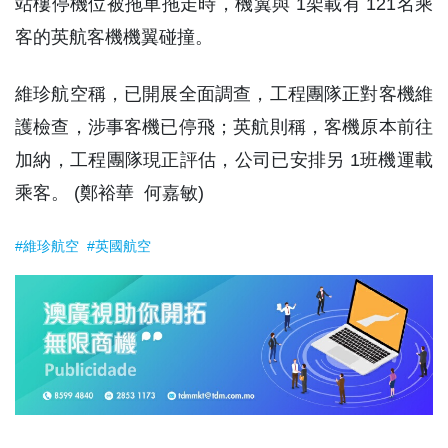
站樓停機位被拖車拖走時，機翼與 1架載有 121名乘
客的英航客機機翼碰撞。
維珍航空稱，已開展全面調查，工程團隊正對客機維
護檢查，涉事客機已停飛；英航則稱，客機原本前往
加納，工程團隊現正評估，公司已安排另 1班機運載
乘客。 (鄭裕華 何嘉敏)
#維珍航空
#英國航空