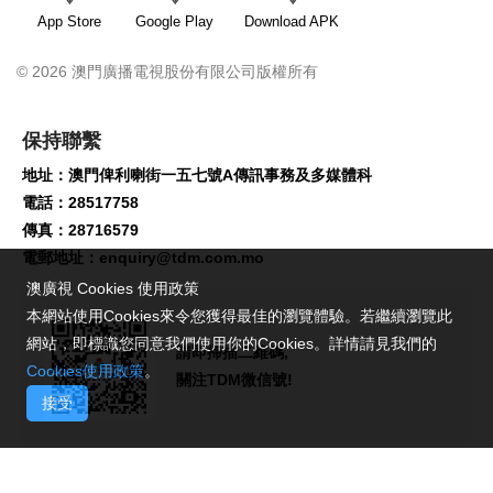
App Store
Google Play
Download APK
© 2026 澳門廣播電視股份有限公司版權所有
保持聯繫
地址：澳門俾利喇街一五七號A傳訊事務及多媒體科
電話：28517758
傳真：28716579
電郵地址：
enquiry@tdm.com.mo
澳廣視 Cookies 使用政策
本網站使用Cookies來令您獲得最佳的瀏覽體驗。若繼續瀏覽此
網站，即標識您同意我們使用你的Cookies。詳情請見我們的
請即掃描二維碼,
Cookies使用政策
。
關注TDM微信號!
接受