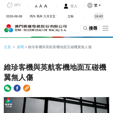
29˚C
繁
A
A
登入
A
2026-08-08
丙午 馬年 六月廿五
立秋
16:43
搜尋
主頁
新聞
> 維珍客機與英航客機地面互碰機翼無人傷
維珍客機與英航客機地面互碰機
翼無人傷