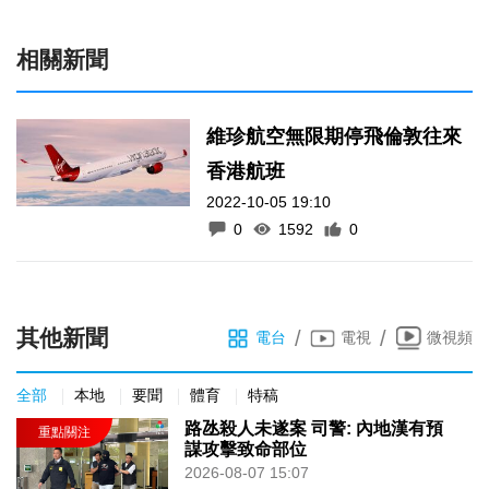
相關新聞
維珍航空無限期停飛倫敦往來
香港航班
2022-10-05 19:10
0
1592
0
其他新聞
/
/
電台
電視
微視頻
全部
本地
要聞
體育
特稿
路氹殺人未遂案 司警: 內地漢有預
謀攻擊致命部位
2026-08-07 15:07