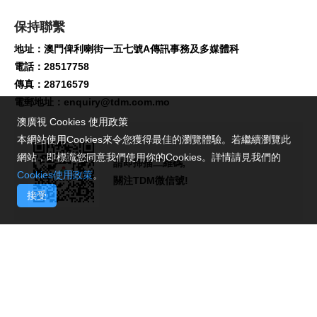
保持聯繫
地址：澳門俾利喇街一五七號A傳訊事務及多媒體科
電話：28517758
傳真：28716579
電郵地址：
enquiry@tdm.com.mo
澳廣視 Cookies 使用政策
本網站使用Cookies來令您獲得最佳的瀏覽體驗。若繼續瀏覽此
網站，即標識您同意我們使用你的Cookies。詳情請見我們的
請即掃描二維碼,
Cookies使用政策
。
關注TDM微信號!
接受