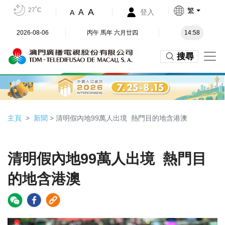
27˚C
繁
A
A
登入
A
2026-08-06
丙午 馬年 六月廿四
14:58
搜尋
主頁
新聞
> 清明假內地99萬人出境 熱門目的地含港澳
清明假內地99萬人出境 熱門目
的地含港澳