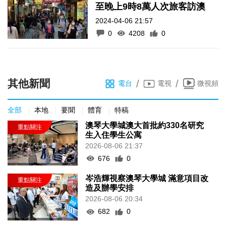
至晚上9時8萬人次旅客訪澳
2024-04-06 21:57
0
4208
0
其他新聞
/
/
電台
電視
微視頻
全部
本地
要聞
體育
特稿
澳琴大學城澳大首批約330名研究
生入住學生公寓
2026-08-06 21:37
676
0
岑浩輝視察澳琴大學城 滿意項目改
造及辦學安排
2026-08-06 20:34
682
0