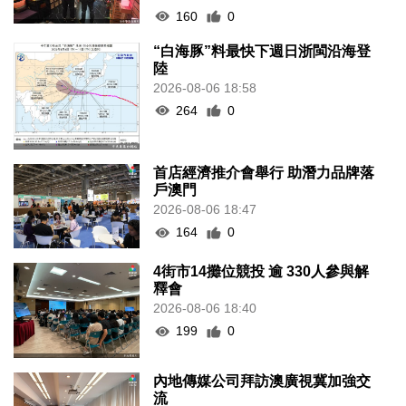
160
0
“白海豚”料最快下週日浙閩沿海登
陸
2026-08-06 18:58
264
0
首店經濟推介會舉行 助潛力品牌落
戶澳門
2026-08-06 18:47
164
0
4街市14攤位競投 逾 330人參與解
釋會
2026-08-06 18:40
199
0
內地傳媒公司拜訪澳廣視冀加強交
流