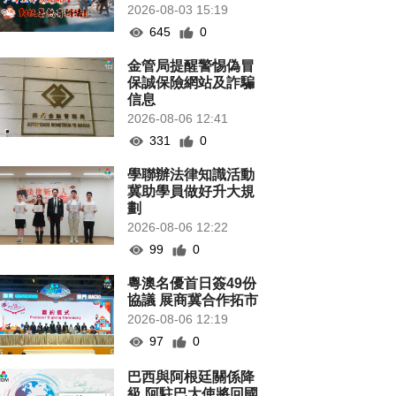
2026-08-03 15:19
645
0
金管局提醒警惕偽冒
保誠保險網站及詐騙
信息
2026-08-06 12:41
331
0
學聯辦法律知識活動
冀助學員做好升大規
劃
2026-08-06 12:22
99
0
粵澳名優首日簽49份
協議 展商冀合作拓市
2026-08-06 12:19
97
0
巴西與阿根廷關係降
級 阿駐巴大使將回國