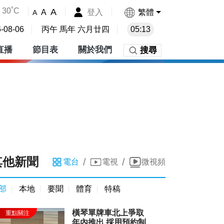
30˚C
A
登入
繁體
A
A
-08-06
丙午 馬年 六月廿四
05:13
直播
節目表
關於我們
搜尋
其他新聞
/
/
電台
電視
微視頻
部
本地
要聞
體育
特稿
橫琴單牌車北上爭取
年內推出 採用預約制