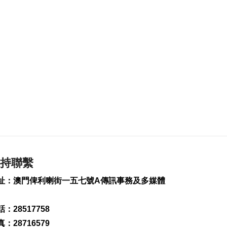
106
0
公共採購法下月生效
3場講解會逾680人參
加
2026-08-06 11:11
225
0
“白海豚”料強度變化
不大或略有增強
2026-08-06 10:58
243
0
新一輪長者安裝假牙
持聯繫
計劃明開展
2026-08-06 10:54
址：澳門俾利喇街一五七號A傳訊事務及多媒體
231
0
第8場社文茶座本月20
：28517758
日晚舉行
：28716579