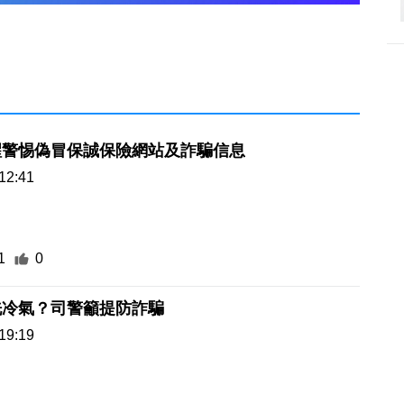
醒警惕偽冒保誠保險網站及詐騙信息
12:41
1
0
洗冷氣？司警籲提防詐騙
19:19