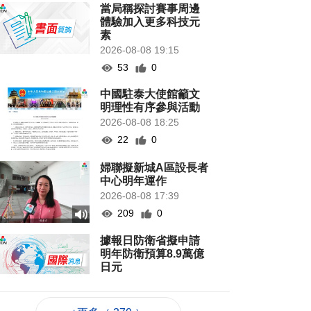
當局稱探討賽事周邊
體驗加入更多科技元
素
2026-08-08 19:15
53
0
中國駐泰大使館籲文
明理性有序參與活動
2026-08-08 18:25
22
0
婦聯擬新城A區設長者
中心明年運作
2026-08-08 17:39
209
0
據報日防衛省擬申請
明年防衛預算8.9萬億
日元
2026-08-08 17:30
87
0