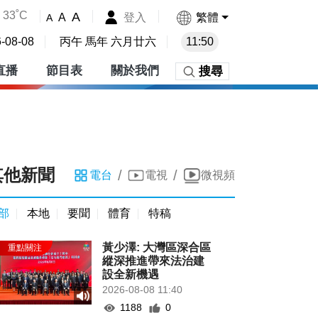
33˚C
A
登入
繁體
A
A
-08-08
丙午 馬年 六月廿六
11:50
直播
節目表
關於我們
搜尋
其他新聞
/
/
電台
電視
微視頻
部
本地
要聞
體育
特稿
黃少澤: 大灣區深合區
縱深推進帶來法治建
設全新機遇
2026-08-08 11:40
1188
0