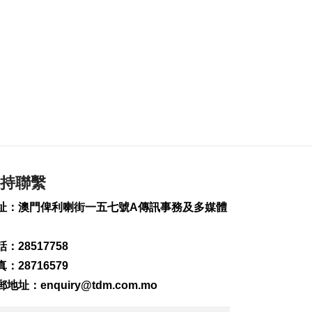
美財長稱霍爾木茲海
峽將逐步失去戰略重
要性
2026-08-08 16:38
168
0
氹仔有地盤工人暈倒
需送院搶救
2026-08-08 16:35
497
0
氹仔碼頭辦陀螺賽豐
富文旅體驗
持聯繫
2026-08-08 16:10
579
0
址：澳門俾利喇街一五七號A傳訊事務及多媒體
治安警雷霆行動截6車
違例
：28517758
2026-08-08 15:56
：28716579
216
0
郵地址：
enquiry@tdm.com.mo
特朗普重啟罷免聯儲