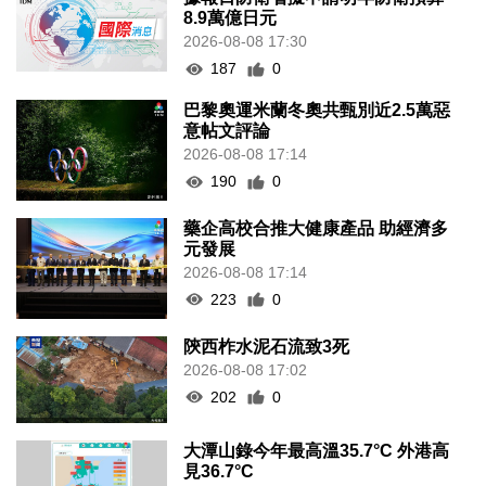
8.9萬億日元
2026-08-08 17:30
187
0
巴黎奧運米蘭冬奧共甄別近2.5萬惡
意帖文評論
2026-08-08 17:14
190
0
藥企高校合推大健康產品 助經濟多
元發展
2026-08-08 17:14
223
0
陝西柞水泥石流致3死
2026-08-08 17:02
202
0
大潭山錄今年最高溫35.7°C 外港高
見36.7°C