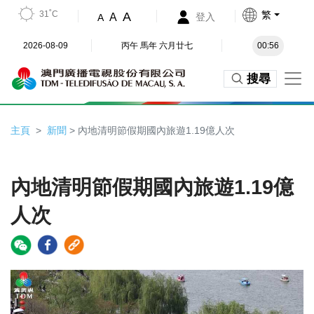
31˚C
繁
A
A
登入
A
2026-08-09
丙午 馬年 六月廿七
00:56
搜尋
主頁
新聞
> 內地清明節假期國內旅遊1.19億人次
內地清明節假期國內旅遊1.19億
人次