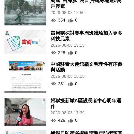
颱風“白海豚”襲日 沖繩等地逾5萬
戶停電
2026-08-08 19:50
354
0
當局稱探討賽事周邊體驗加入更多
科技元素
2026-08-08 19:15
228
0
中國駐泰大使館籲文明理性有序參
與活動
2026-08-08 18:25
231
0
婦聯擬新城A區設長者中心明年運
作
2026-08-08 17:39
426
0
據報日防衛省擬申請明年防衛預算