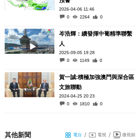
預警
2026-04-06 11:46
0
2264
0
岑浩輝：續發揮中葡精準聯繫
人
2025-09-05 19:28
0
1149
0
賀一誠:積極加強澳門與深合區
文旅聯動
2024-04-25 20:23
0
1810
0
其他新聞
/
/
電台
電視
微視頻