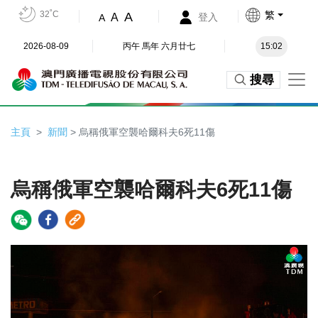
32˚C
繁
A
A
登入
A
2026-08-09
丙午 馬年 六月廿七
15:02
搜尋
主頁
新聞
> 烏稱俄軍空襲哈爾科夫6死11傷
烏稱俄軍空襲哈爾科夫6死11傷