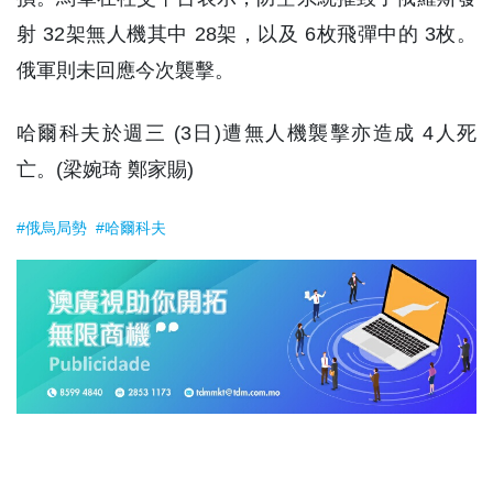
射 32架無人機其中 28架，以及 6枚飛彈中的 3枚。
俄軍則未回應今次襲擊。
哈爾科夫於週三 (3日)遭無人機襲擊亦造成 4人死
亡。(梁婉琦 鄭家賜)
#俄烏局勢
#哈爾科夫