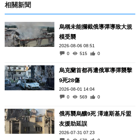
相關新聞
烏稱未能攔截俄導彈導致大規
模受襲
2026-08-06 08:51
0
515
0
烏克蘭首都再遭俄軍導彈襲擊
9死28傷
2026-08-01 14:04
0
569
0
俄再襲烏釀9死 澤連斯基斥盟
友援助延誤
2026-07-31 07:23