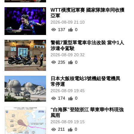
WTT橫濱冠軍賽 國家隊陳幸同收獲
亞軍
2026-08-09 21:10
137
0
警截7重型單電車非法改裝 當中1人
涉違令駕駛
2026-08-09 20:32
235
0
日本大飯核電站3號機組發電機異
常停運
2026-08-09 19:45
174
0
“白海豚”登陸浙江 華東華中料現強
風雨
2026-08-09 19:15
211
0