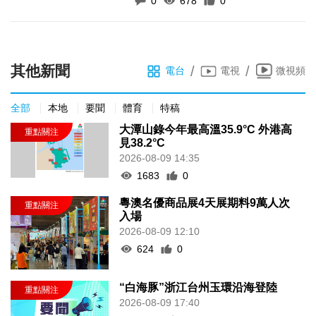
0
678
0
其他新聞
/
/
電台
電視
微視頻
全部
本地
要聞
體育
特稿
大潭山錄今年最高溫35.9°C 外港高
見38.2°C
2026-08-09 14:35
1683
0
粵澳名優商品展4天展期料9萬人次
入場
2026-08-09 12:10
624
0
“白海豚”浙江台州玉環沿海登陸
2026-08-09 17:40