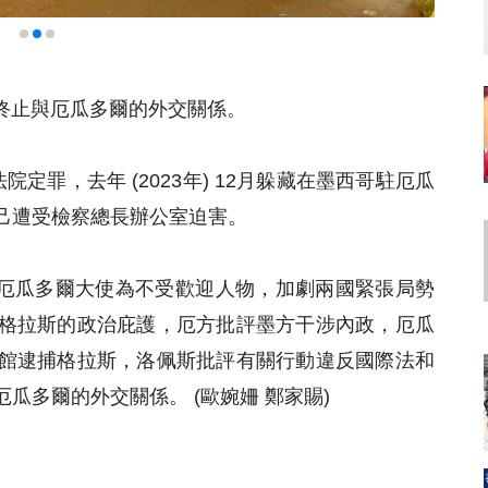
，終止與厄瓜多爾的外交關係。
定罪，去年 (2023年) 12月躲藏在墨西哥駐厄瓜
己遭受檢察總長辦公室迫害。
哥駐厄瓜多爾大使為不受歡迎人物，加劇兩國緊張局勢
格拉斯的政治庇護，厄方批評墨方干涉內政，厄瓜
館逮捕格拉斯，洛佩斯批評有關行動違反國際法和
瓜多爾的外交關係。 (歐婉姍 鄭家賜)