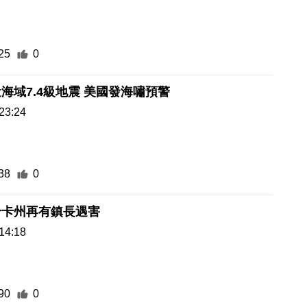
25
0
海域7.4級地震 美國發海嘯預警
23:24
38
0
哈卡州再有鎮長遇害
14:18
90
0