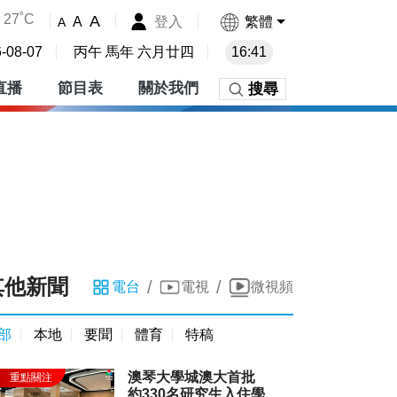
27˚C
A
登入
繁體
A
A
-08-07
丙午 馬年 六月廿四
16:41
直播
節目表
關於我們
搜尋
其他新聞
/
/
電台
電視
微視頻
部
本地
要聞
體育
特稿
澳琴大學城澳大首批
約330名研究生入住學