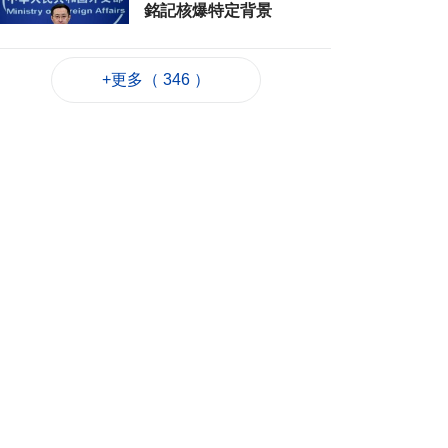
銘記核爆特定背景
2026-08-06 20:42
132
0
+更多（ 346 ）
工務局持續優化石排
灣社區未發展土地
2026-08-06 20:11
214
0
深合區升級改造系統
為橫琴單牌車北上作
準備
2026-08-06 19:46
277
0
朝鮮向東部海域發射
短程彈道導彈
2026-08-06 19:41
92
0
陳禮祺促規範停車場
車輛升降機使用保養