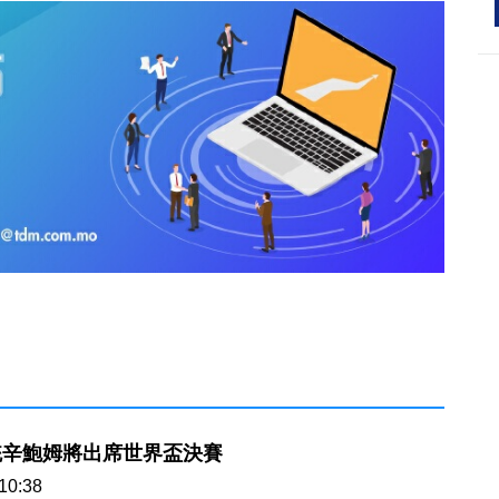
統辛鮑姆將出席世界盃決賽
10:38