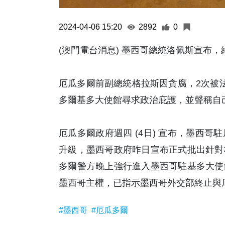
2024-04-06 15:20
2892
0
(澳門電台消息) 墨西哥總統洛佩斯宣布
厄瓜多爾前副總統格拉斯因貪腐，2次被法院
多爾基多大使館尋求政治庇護，並聲稱自
厄瓜多爾政府週四 (4日) 宣布，墨西
升級，墨西哥政府昨日宣布正式批出針對
多爾警方晚上強行進入墨西哥駐基多大使
墨西哥主權，已指示墨西哥外交部終止與厄
#墨西哥
#厄瓜多爾