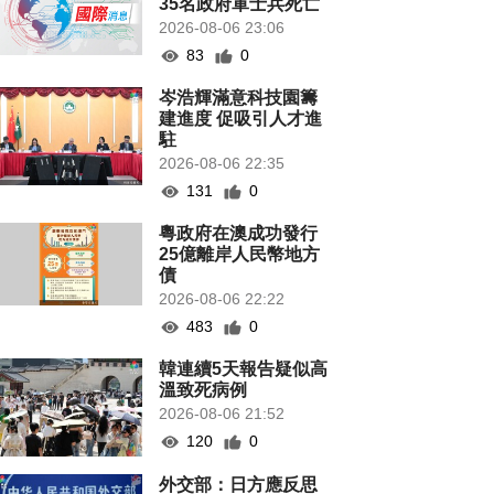
35名政府軍士兵死亡
2026-08-06 23:06
83
0
岑浩輝滿意科技園籌
建進度 促吸引人才進
駐
2026-08-06 22:35
131
0
粵政府在澳成功發行
25億離岸人民幣地方
債
2026-08-06 22:22
483
0
韓連續5天報告疑似高
溫致死病例
2026-08-06 21:52
120
0
外交部：日方應反思