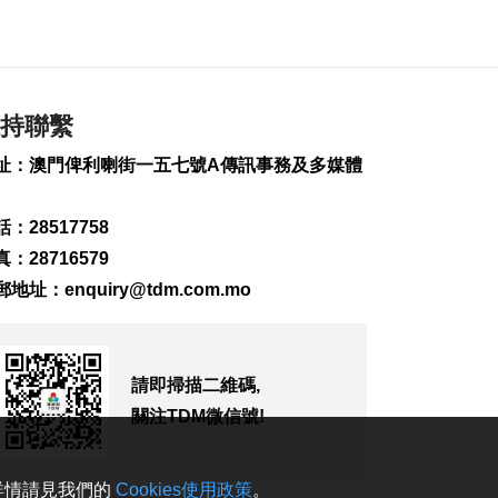
226
0
內地傳媒公司拜訪澳
廣視冀加強交流
2026-08-06 18:22
持聯繫
195
0
址：澳門俾利喇街一五七號A傳訊事務及多媒體
海南島附近低壓區不
排除移向南海北部
：28517758
2026-08-06 17:58
293
0
：28716579
郵地址：
enquiry@tdm.com.mo
黎以商停火執行情況
以軍稱2兵遭襲身亡
2026-08-06 17:45
130
0
請即掃描二維碼,
筷子基7旬翁疑衝出馬
關注TDM微信號!
路遭巴士撞傷搶救
2026-08-06 17:38
2488
0
。詳情請見我們的
Cookies使用政策
。