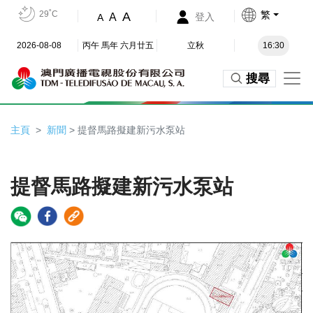
29˚C
繁
A
A
登入
A
2026-08-08
丙午 馬年 六月廿五
立秋
16:30
搜尋
主頁
新聞
> 提督馬路擬建新污水泵站
提督馬路擬建新污水泵站