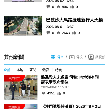
2026-08-02 16:46
0
904
0
巴波沙大馬路擬建新行人天橋
2026-08-01 13:37
0
2643
0
其他新聞
/
/
電台
電視
微視頻
全部
本地
要聞
體育
特稿
路氹殺人未遂案 司警: 內地漢有預
謀攻擊致命部位
2026-08-07 15:07
4351
0
《澳門講場特派員》2026年8月3日