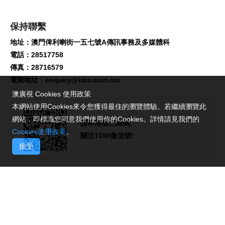
保持聯繫
地址：澳門俾利喇街一五七號A傳訊事務及多媒體科
電話：28517758
傳真：28716579
電郵地址：
enquiry@tdm.com.mo
澳廣視 Cookies 使用政策
本網站使用Cookies來令您獲得最佳的瀏覽體驗。若繼續瀏覽此
網站，即標識您同意我們使用你的Cookies。詳情請見我們的
請即掃描二維碼,
Cookies使用政策
。
關注TDM微信號!
接受