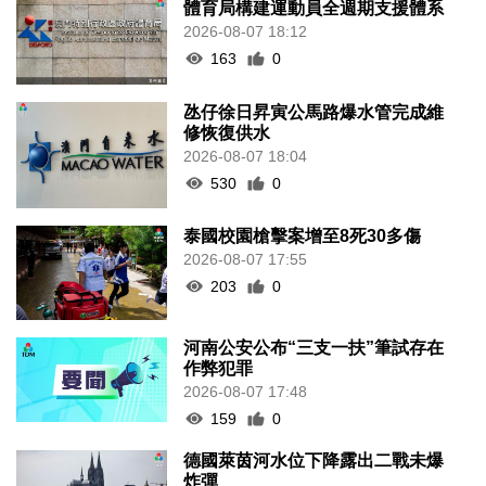
體育局構建運動員全週期支援體系
2026-08-07 18:12
163
0
氹仔徐日昇寅公馬路爆水管完成維
修恢復供水
2026-08-07 18:04
530
0
泰國校園槍擊案增至8死30多傷
2026-08-07 17:55
203
0
河南公安公布“三支一扶”筆試存在
作弊犯罪
2026-08-07 17:48
159
0
德國萊茵河水位下降露出二戰未爆
炸彈