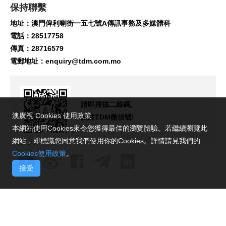
保持聯繫
地址：澳門俾利喇街一五七號A傳訊事務及多媒體科
電話：28517758
傳真：28716579
電郵地址：
enquiry@tdm.com.mo
請即掃描二維碼,
澳廣視 Cookies 使用政策
關注TDM微信號!
本網站使用Cookies來令您獲得最佳的瀏覽體驗。若繼續瀏覽此
網站，即標識您同意我們使用你的Cookies。詳情請見我們的
Cookies使用政策
。
接受