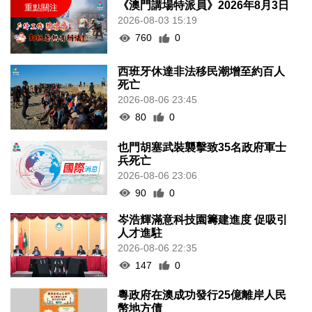
《澳門講場特派員》2026年8月3日
2026-08-03 15:19
760
0
西班牙休達非法移民潮增至約百人
死亡
2026-08-06 23:45
80
0
也門胡塞武裝襲擊致35名政府軍士
兵死亡
2026-08-06 23:06
90
0
岑浩輝滿意科技園籌建進度 促吸引
人才進駐
2026-08-06 22:35
147
0
粵政府在澳成功發行25億離岸人民
幣地方債