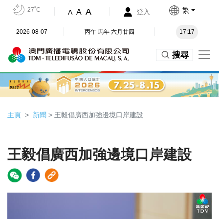
27˚C
繁
A
A
登入
A
2026-08-07
丙午 馬年 六月廿四
17:17
搜尋
主頁
新聞
> 王毅倡廣西加強邊境口岸建設
王毅倡廣西加強邊境口岸建設