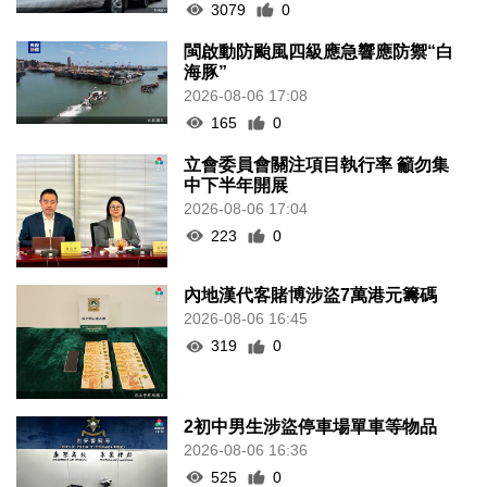
3079
0
閩啟動防颱風四級應急響應防禦“白
海豚”
2026-08-06 17:08
165
0
立會委員會關注項目執行率 籲勿集
中下半年開展
2026-08-06 17:04
223
0
內地漢代客賭博涉盜7萬港元籌碼
2026-08-06 16:45
319
0
2初中男生涉盜停車場單車等物品
2026-08-06 16:36
525
0