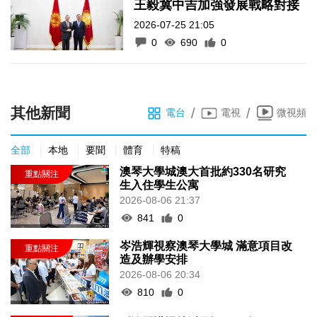
王毅冀中吉加強發展戰略對接
2026-07-25 21:05
0
690
0
其他新聞
/
/
電台
電視
微視頻
全部
本地
要聞
體育
特稿
澳琴大學城澳大首批約330名研究
生入住學生公寓
2026-08-06 21:37
841
0
岑浩輝視察澳琴大學城 滿意項目改
造及辦學安排
2026-08-06 20:34
810
0