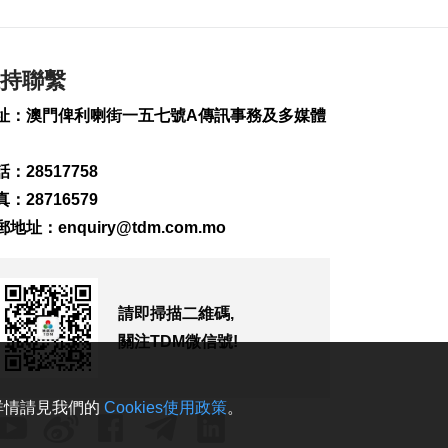
閩啟動防颱風四級應
急響應防禦“白海豚”
2026-08-06 17:08
持聯繫
132
0
址：澳門俾利喇街一五七號A傳訊事務及多媒體
立會委員會關注項目
執行率 籲勿集中下半
年開展
：28517758
2026-08-06 17:04
：28716579
187
0
郵地址：
enquiry@tdm.com.mo
內地漢代客賭博涉盜7
萬港元籌碼
2026-08-06 16:45
請即掃描二維碼,
263
0
關注TDM微信號!
2初中男生涉盜停車場
單車等物品
2026-08-06 16:36
。詳情請見我們的
Cookies使用政策
。
446
0