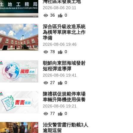
灣社區未發展土地
2026-08-06 20:11
36
0
深合區升級改造系統
為橫琴單牌車北上作
準備
2026-08-06 19:46
78
0
朝鮮向東部海域發射
短程彈道導彈
2026-08-06 19:41
27
0
陳禮祺促規範停車場
車輛升降機使用保養
2026-08-06 19:21
77
0
治安警雷霆行動截3人
逾期逗留