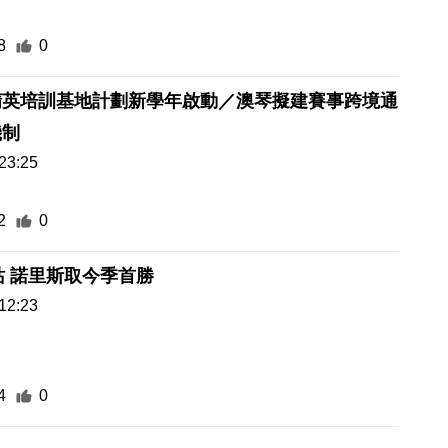
8
0
精英培訓基地計劃新學年啟動／澳琴擬建賽事跨境通
機制
23:25
2
0
站 諾里斯取今季首勝
12:23
4
0