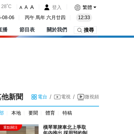
28˚C
A
登入
繁體
A
A
-08-06
丙午 馬年 六月廿四
12:33
直播
節目表
關於我們
搜尋
其他新聞
/
/
電台
電視
微視頻
部
本地
要聞
體育
特稿
橫琴單牌車北上爭取
年內推出 採用預約制