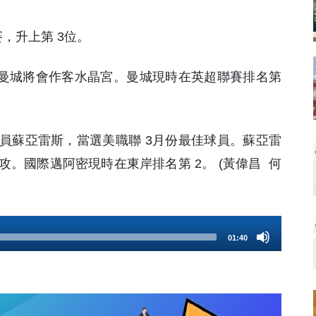
賽，升上第 3位。
行，曼城將會作客水晶宮。曼城現時在英超聯賽排名第
員蘇亞雷斯，當選美職聯 3月份最佳球員。蘇亞雷
次助攻。國際邁阿密現時在東岸排名第 2。 (黃偉昌 何
01:40