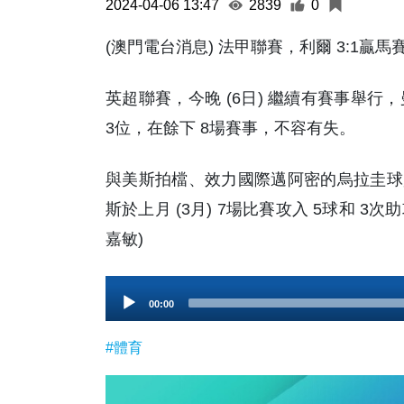
2024-04-06 13:47
2839
0
(澳門電台消息) 法甲聯賽，利爾 3:1贏馬
英超聯賽，今晚 (6日) 繼續有賽事舉
3位，在餘下 8場賽事，不容有失。
與美斯拍檔、效力國際邁阿密的烏拉圭球
斯於上月 (3月) 7場比賽攻入 5球和 3
嘉敏)
Audio
00:00
Player
#體育