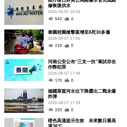
氹仔徐日昇寅公馬路爆水管完成維
修恢復供水
2026-08-07 18:04
543
0
泰國校園槍擊案增至8死30多傷
2026-08-07 17:55
219
0
河南公安公布“三支一扶”筆試存在
作弊犯罪
2026-08-07 17:48
170
0
德國萊茵河水位下降露出二戰未爆
炸彈
2026-08-07 17:39
229
0
橙色高溫提示生效 未來數日最高
溫36°C