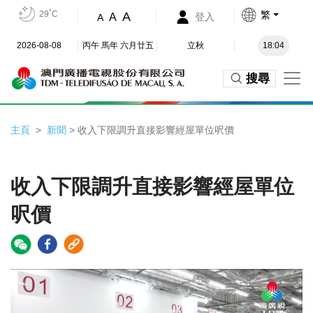
29˚C
繁
A
A
登入
A
2026-08-08
丙午 馬年 六月廿五
立秋
18:04
搜尋
主頁
新聞
> 收入下限調升直接影響經屋單位呎價
收入下限調升直接影響經屋單位
呎價
Video
Player