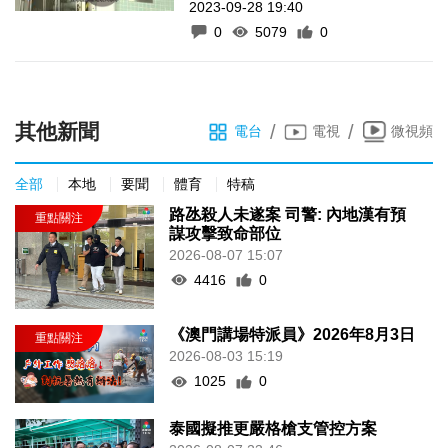
2023-09-28 19:40
0
5079
0
其他新聞
/
/
電台
電視
微視頻
全部
本地
要聞
體育
特稿
路氹殺人未遂案 司警: 內地漢有預
謀攻擊致命部位
2026-08-07 15:07
4416
0
《澳門講場特派員》2026年8月3日
2026-08-03 15:19
1025
0
泰國擬推更嚴格槍支管控方案