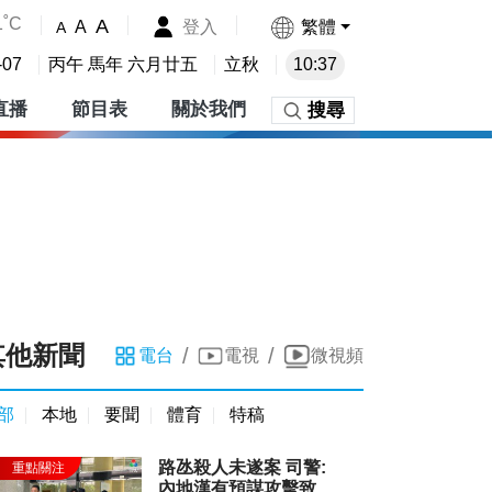
1˚C
A
登入
繁體
A
A
-07
丙午 馬年 六月廿五
立秋
10:37
直播
節目表
關於我們
搜尋
其他新聞
/
/
電台
電視
微視頻
部
本地
要聞
體育
特稿
路氹殺人未遂案 司警:
內地漢有預謀攻擊致