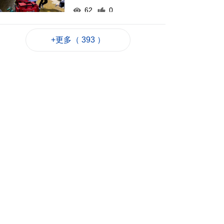
62
0
河南公安公布“三支一
扶”筆試存在作弊犯罪
+更多（ 393 ）
2026-08-07 17:48
65
0
德國萊茵河水位下降
露出二戰未爆炸彈
2026-08-07 17:39
92
0
澳車北上APP優化界
面 增已預約通關紀錄
2026-08-07 17:30
140
0
顏奕恆促增青洲公共
泊車空間
2026-08-07 17:14
118
0