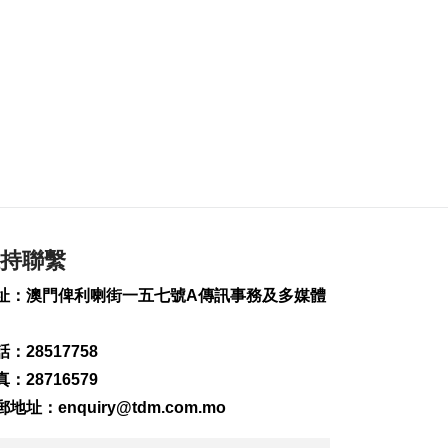
何潤生倡研會展業智
能化發展扶持政策
2026-08-07 16:25
117
0
上半年旅客人均非博
彩消費2123元 按年升
7.8%
2026-08-07 16:22
113
0
持聯繫
上半年新成立公司
址：澳門俾利喇街一五七號A傳訊事務及多媒體
2726間
2026-08-07 16:20
：28517758
122
0
：28716579
內地漢涉不法匯兌被
郵地址：
enquiry@tdm.com.mo
捕
2026-08-07 16:11
155
0
請即掃描二維碼,
氹仔徐日昇寅公馬路