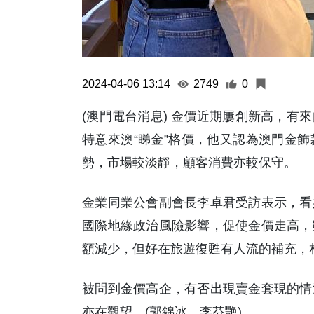
2024-04-06 13:14
2749
0
(澳門電台消息) 金價近期屢創新高，有
特意來澳“睇金”格價，他又認為澳門金
勢，市場較淡靜，顧客消費亦較保守。
金業同業公會副會長李卓君受訪表示，看
國際地緣政治風險影響，促使金價走高，
額減少，但好在旅遊復甦有人流的補充，
被問到金價高企，有否出現賣金套現的情
亦在觀望。(郭錦冰 李芬艷)
Audio