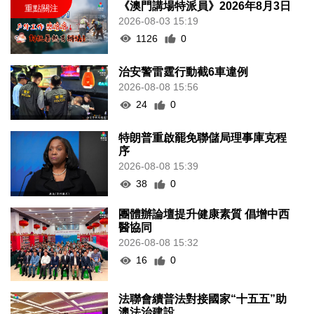
《澳門講場特派員》2026年8月3日
2026-08-03 15:19
1126
0
治安警雷霆行動截6車違例
2026-08-08 15:56
24
0
特朗普重啟罷免聯儲局理事庫克程
序
2026-08-08 15:39
38
0
團體辦論壇提升健康素質 倡增中西
醫協同
2026-08-08 15:32
16
0
法聯會續普法對接國家“十五五”助
澳法治建設