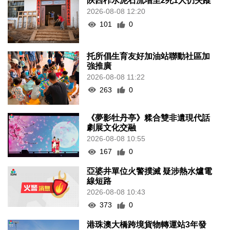
陝西柞水泥石流增至2死1人仍失蹤
2026-08-08 12:20
101
0
托所倡生育友好加油站聯動社區加
強推廣
2026-08-08 11:22
263
0
《夢影牡丹亭》糅合雙非遺現代話
劇展文化交融
2026-08-08 10:55
167
0
亞婆井單位火警撲滅 疑涉熱水爐電
線短路
2026-08-08 10:43
373
0
港珠澳大橋跨境貨物轉運站3年發