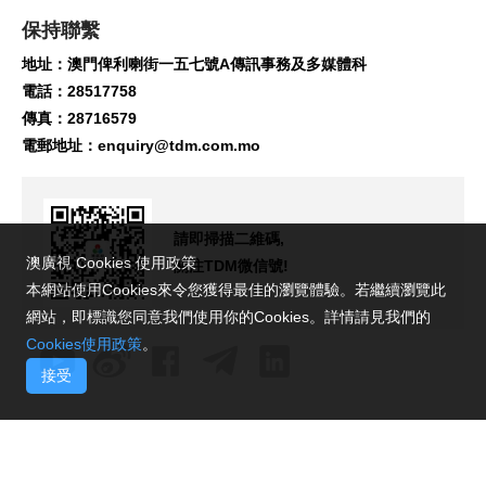
保持聯繫
地址：澳門俾利喇街一五七號A傳訊事務及多媒體科
電話：28517758
傳真：28716579
電郵地址：
enquiry@tdm.com.mo
請即掃描二維碼,
澳廣視 Cookies 使用政策
關注TDM微信號!
本網站使用Cookies來令您獲得最佳的瀏覽體驗。若繼續瀏覽此
網站，即標識您同意我們使用你的Cookies。詳情請見我們的
Cookies使用政策
。
接受