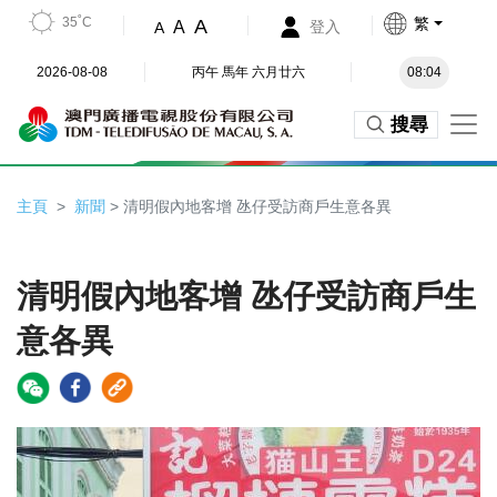
35˚C
繁
A
A
登入
A
2026-08-08
丙午 馬年 六月廿六
08:04
搜尋
主頁
新聞
> 清明假內地客增 氹仔受訪商戶生意各異
清明假內地客增 氹仔受訪商戶生
意各異