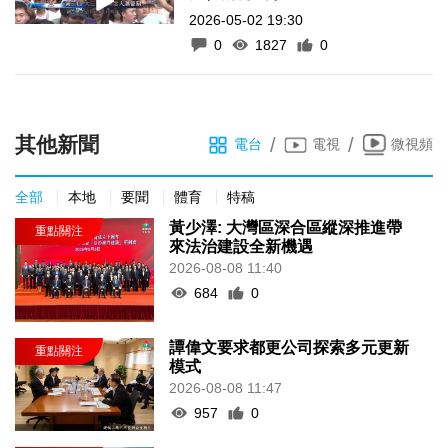
2026-05-02 19:30
0
1827
0
其他新聞
/
/
電台
電視
微視頻
全部
本地
要聞
體育
特稿
黃少澤: 大灣區深合區縱深推進帶
來法治建設全新機遇
2026-08-08 11:40
684
0
譚偉文要求都更公司探索多元更新
模式
2026-08-08 11:47
957
0