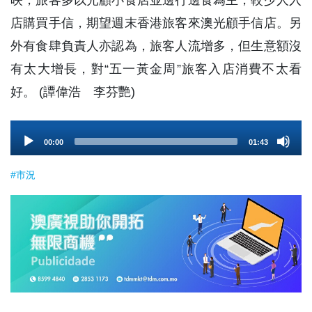
映，旅客多以光顧小食店並邊行邊食為主，較少人入
店購買手信，期望週末香港旅客來澳光顧手信店。另
外有食肆負責人亦認為，旅客人流增多，但生意額沒
有太大增長，對“五一黃金周”旅客入店消費不太看
好。 (譚偉浩 李芬艷)
Audio
00:00
01:43
Player
#市況