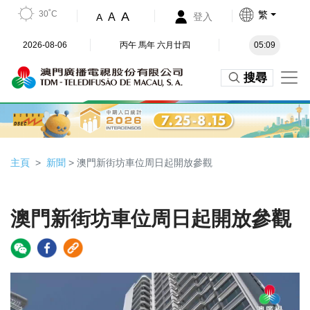
30˚C
繁
A
A
登入
A
2026-08-06
丙午 馬年 六月廿四
05:09
搜尋
主頁
新聞
> 澳門新街坊車位周日起開放參觀
澳門新街坊車位周日起開放參觀
Video
Player