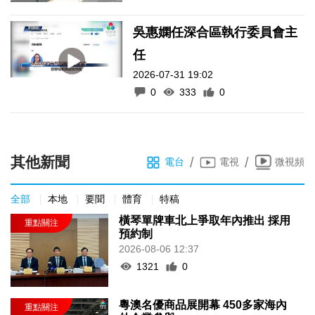
吳惠嫻任深合區執行委員會主
任
2026-07-31 19:02
0
333
0
其他新聞
/
/
電台
電視
微視頻
全部
本地
要聞
體育
特稿
橫琴單牌車北上爭取年內推出 採用
預約制
2026-08-06 12:37
1321
0
粵澳名優商品展開幕 450多家海內