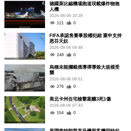
德國萊比錫機場跑道現載爆炸物無
人機
2026-08-06 10:28
121
0
FIFA承認售賽事股權犯錯 重申支持
恩芬天奴
2026-08-06 09:48
248
0
烏稱未能攔截俄導彈導致大規模受
襲
2026-08-06 08:51
276
0
美北卡州住宅槍擊案釀3死1傷
2026-08-06 07:43
154
0
美調查特朗普直升機與客機同時起