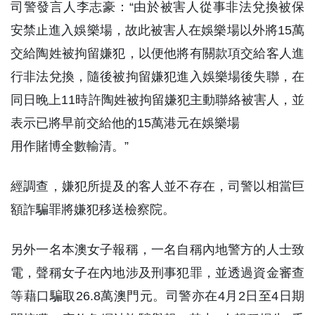
司警發言人李志豪：“由於被害人從事非法兌換被保
安禁止進入娛樂場，故此被害人在娛樂場以外將15萬
交給陶姓被拘留嫌犯，以便他將有關款項交給客人進
行非法兌換，隨後被拘留嫌犯進入娛樂場後失聯，在
同日晚上11時許陶姓被拘留嫌犯主動聯絡被害人，並
表示已將早前交給他的15萬港元在娛樂場
用作賭博全數輸清。”
經調查，嫌犯所提及的客人並不存在，司警以相當巨
額詐騙罪將嫌犯移送檢察院。
另外一名本澳女子報稱，一名自稱內地警方的人士致
電，聲稱女子在內地涉及刑事犯罪，並透過資金審查
等藉口騙取26.8萬澳門元。司警亦在4月2日至4日期