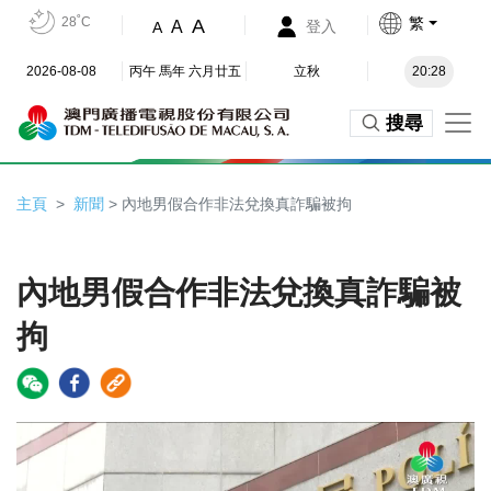
28˚C
繁
A
A
登入
A
2026-08-08
丙午 馬年 六月廿五
立秋
20:28
搜尋
主頁
新聞
> 內地男假合作非法兌換真詐騙被拘
內地男假合作非法兌換真詐騙被
拘
Video
Player