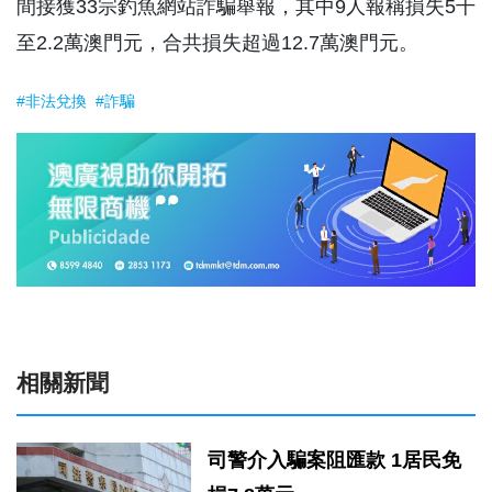
間接獲33宗釣魚網站詐騙舉報，其中9人報稱損失5千
至2.2萬澳門元，合共損失超過12.7萬澳門元。
#非法兌換
#詐騙
相關新聞
司警介入騙案阻匯款 1居民免