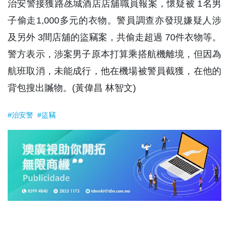
治安警接獲路氹城酒店店舖職員報案，懷疑被 1名男
子偷走1,000多元的衣物。警員調查亦發現嫌疑人涉
及另外 3間店舖的盜竊案，共偷走超過 70件衣物等。
警方表示，涉案男子原本打算乘搭航機離境，但因為
航班取消，未能成行，他在機場被警員截獲，在他的
背包搜出贓物。(黃偉昌 林智文)
#治安警
#盜竊