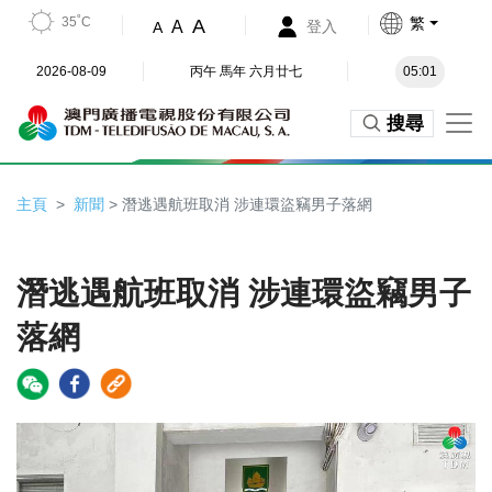
35˚C
繁
A
A
登入
A
2026-08-09
丙午 馬年 六月廿七
05:01
搜尋
主頁
新聞
> 潛逃遇航班取消 涉連環盜竊男子落網
潛逃遇航班取消 涉連環盜竊男子
落網