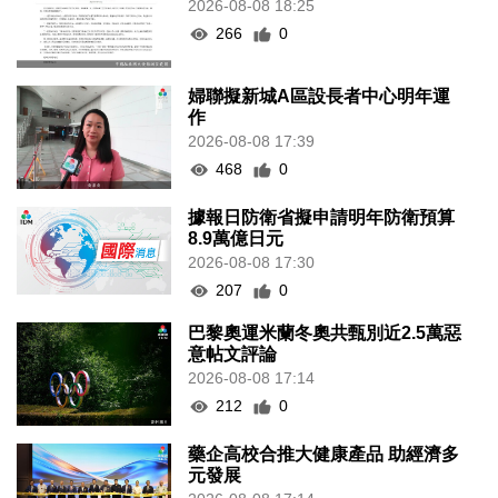
2026-08-08 18:25
266
0
婦聯擬新城A區設長者中心明年運
作
2026-08-08 17:39
468
0
據報日防衛省擬申請明年防衛預算
8.9萬億日元
2026-08-08 17:30
207
0
巴黎奧運米蘭冬奧共甄別近2.5萬惡
意帖文評論
2026-08-08 17:14
212
0
藥企高校合推大健康產品 助經濟多
元發展