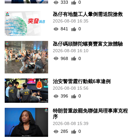
333
0
氹仔有地盤工人暈倒需送院搶救
2026-08-08 16:35
841
0
氹仔碼頭辦陀螺賽豐富文旅體驗
2026-08-08 16:10
968
0
治安警雷霆行動截6車違例
2026-08-08 15:56
396
0
特朗普重啟罷免聯儲局理事庫克程
序
2026-08-08 15:39
285
0