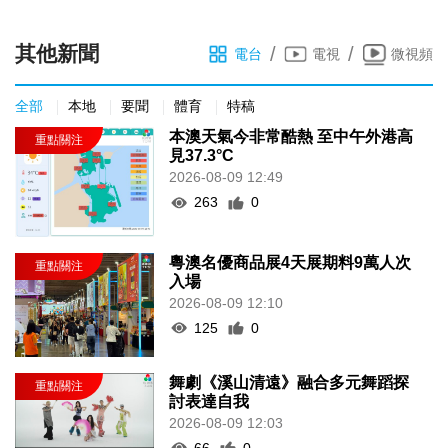
其他新聞
/
/
電台
電視
微視頻
全部
本地
要聞
體育
特稿
本澳天氣今非常酷熱 至中午外港高
見37.3°C
2026-08-09 12:49
263
0
粵澳名優商品展4天展期料9萬人次
入場
2026-08-09 12:10
125
0
舞劇《溪山清遠》融合多元舞蹈探
討表達自我
2026-08-09 12:03
66
0