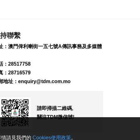
多網球賽16強
2026-08-08 14:42
152
0
涉路氹酒店外殺人未
持聯繫
遂案 內地男子被羈
押
址：澳門俾利喇街一五七號A傳訊事務及多媒體
2026-08-08 14:37
1195
0
：28517758
土耳其稱共同防務協
：28716579
議與北約條款不衝突
2026-08-08 13:20
郵地址：
enquiry@tdm.com.mo
133
0
內地料“白海豚”登陸
前強度或再減弱
請即掃描二維碼,
2026-08-08 12:55
關注TDM微信號!
321
0
信達廣場單位火警 疑
。詳情請見我們的
Cookies使用政策
。