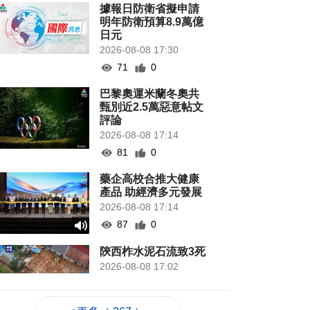
據報日防衛省擬申請
明年防衛預算8.9萬億
日元
2026-08-08 17:30
71
0
巴黎奧運米蘭冬奧共
甄別近2.5萬惡意帖文
評論
2026-08-08 17:14
81
0
藥企高校合推大健康
產品 助經濟多元發展
2026-08-08 17:14
87
0
陝西柞水泥石流致3死
2026-08-08 17:02
88
0