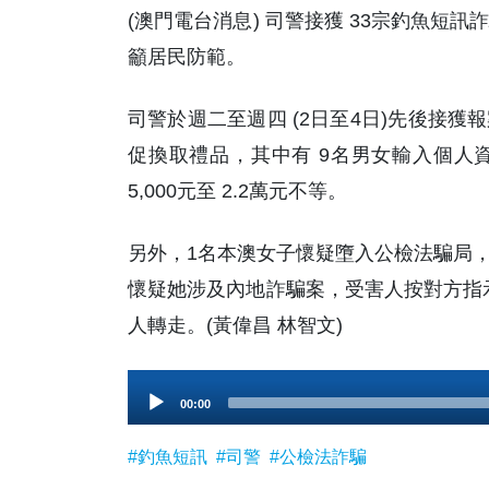
(澳門電台消息) 司警接獲 33宗釣魚短訊
籲居民防範。
司警於週二至週四 (2日至4日)先後接
促換取禮品，其中有 9名男女輸入個人
5,000元至 2.2萬元不等。
另外，1名本澳女子懷疑墮入公檢法騙局，
懷疑她涉及內地詐騙案，受害人按對方指示
人轉走。(黃偉昌 林智文)
Audio
00:00
Player
#釣魚短訊
#司警
#公檢法詐騙