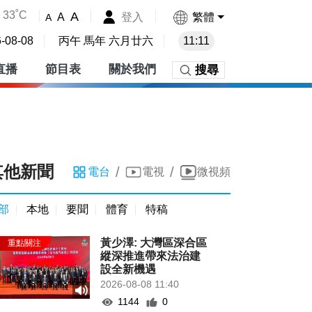
33˚C
A
登入
繁體
A
A
-08-08
丙午 馬年 六月廿六
11:11
直播
節目表
關於我們
搜尋
其他新聞
/
/
電台
電視
微視頻
部
本地
要聞
體育
特稿
黃少澤: 大灣區深合區
縱深推進帶來法治建
設全新機遇
2026-08-08 11:40
1144
0