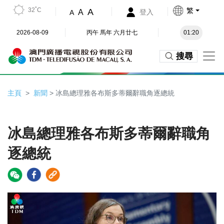
32˚C
繁
A
A
登入
A
2026-08-09
丙午 馬年 六月廿七
01:20
搜尋
主頁
新聞
> 冰島總理雅各布斯多蒂爾辭職角逐總統
冰島總理雅各布斯多蒂爾辭職角
逐總統