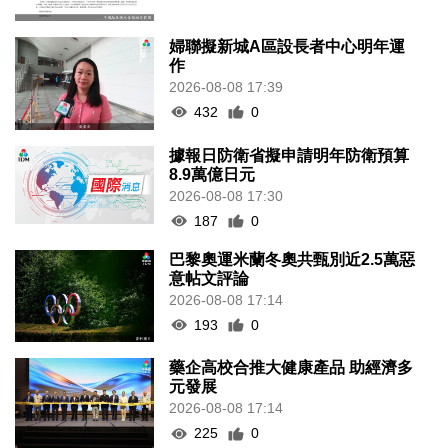
婦聯擬新城A區設長者中心明年運
作
2026-08-08 17:39
432
0
據報日防衛省擬申請明年防衛預算
8.9萬億日元
2026-08-08 17:30
187
0
巴黎奧運米蘭冬奧共甄別近2.5萬惡
意帖文評論
2026-08-08 17:14
193
0
藥企高校合推大健康產品 助經濟多
元發展
2026-08-08 17:14
225
0