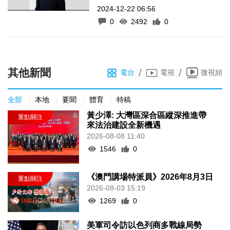
2024-12-22 06:56
0
2492
0
其他新聞
/
/
電台
電視
微視頻
全部
本地
要聞
體育
特稿
黃少澤: 大灣區深合區縱深推進帶
來法治建設全新機遇
2026-08-08 11:40
1546
0
《澳門講場特派員》2026年8月3日
2026-08-03 15:19
1269
0
美軍司令訪以色列商多戰線局勢